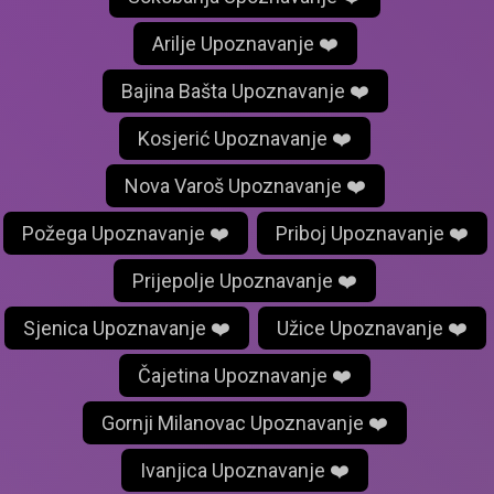
Arilje Upoznavanje ❤️
Bajina Bašta Upoznavanje ❤️
Kosjerić Upoznavanje ❤️
Nova Varoš Upoznavanje ❤️
Požega Upoznavanje ❤️
Priboj Upoznavanje ❤️
Prijepolje Upoznavanje ❤️
Sjenica Upoznavanje ❤️
Užice Upoznavanje ❤️
Čajetina Upoznavanje ❤️
Gornji Milanovac Upoznavanje ❤️
Ivanjica Upoznavanje ❤️