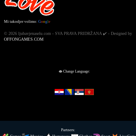
Mi takodjer volimo:
G
o
o
g
l
e
©
2026 ljubavjenaselu.com - SVA PRAVA PRIDRŽANA ✔️ - Designed by
OFFONGAMES.COM
👄 Change Language:
Partners: