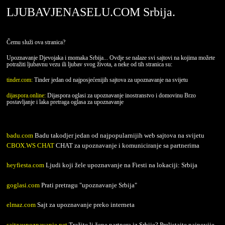
LJUBAVJENASELU.COM Srbija.
Čemu služi ova stranica?
Upoznavanje Djevojaka i momaka Srbija... Ovdje se nalaze svi sajtovi na kojima možete
potražiti ljubavnu vezu ili ljubav svog života, a neke od tih stranica su:
tinder.com:
Tinder jedan od najposjećenijih sajtova za upoznavanje na svijetu
dijaspora.online:
Dijaspora oglasi za upoznavanje inostranstvo i domovinu Brzo
postavljanje i laka pretraga oglasa za upoznavanje
badu.com
Badu takodjer jedan od najpopularnijih web sajtova na svijetu
CBOX.WS CHAT
CHAT za upoznavanje i komuniciranje sa partnerima
heyfiesta.com
Ljudi koji žele upoznavanje na Fiesti na lokaciji: Srbija
goglasi.com
Prati pretragu "upoznavanje Srbija"
elmaz.com
Sajt za upoznavanje preko interneta
sajtzaupoznavanje.net
Tražite li žene partnera iz Srbije? Prelistajte najnovije