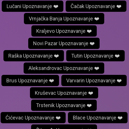
Lučani Upoznavanje ❤️
Čačak Upoznavanje ❤️
Vrnjačka Banja Upoznavanje ❤️
Kraljevo Upoznavanje ❤️
Novi Pazar Upoznavanje ❤️
Raška Upoznavanje ❤️
Tutin Upoznavanje ❤️
Aleksandrovac Upoznavanje ❤️
Brus Upoznavanje ❤️
Varvarin Upoznavanje ❤️
Kruševac Upoznavanje ❤️
Trstenik Upoznavanje ❤️
Ćićevac Upoznavanje ❤️
Blace Upoznavanje ❤️