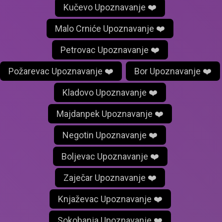
Kučevo Upoznavanje ❤️
Malo Crniće Upoznavanje ❤️
Petrovac Upoznavanje ❤️
Požarevac Upoznavanje ❤️
Bor Upoznavanje ❤️
Kladovo Upoznavanje ❤️
Majdanpek Upoznavanje ❤️
Negotin Upoznavanje ❤️
Boljevac Upoznavanje ❤️
Zaječar Upoznavanje ❤️
Knjaževac Upoznavanje ❤️
Sokobanja Upoznavanje ❤️