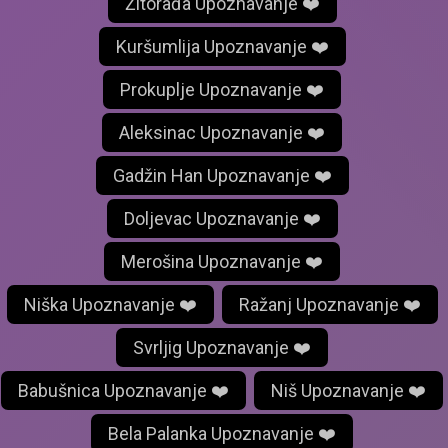
Žitorađa Upoznavanje ❤️
Kuršumlija Upoznavanje ❤️
Prokuplje Upoznavanje ❤️
Aleksinac Upoznavanje ❤️
Gadžin Han Upoznavanje ❤️
Doljevac Upoznavanje ❤️
Merošina Upoznavanje ❤️
Niška Upoznavanje ❤️
Ražanj Upoznavanje ❤️
Svrljig Upoznavanje ❤️
Babušnica Upoznavanje ❤️
Niš Upoznavanje ❤️
Bela Palanka Upoznavanje ❤️