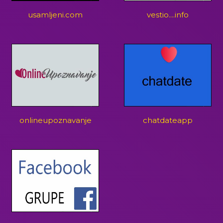
usamljeni.com
vestio....info
onlineupoznavanje
chatdateapp