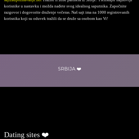
korisnike u nastavku i možda nađete svog idealnog saputnika. Započnite
razgovor i dogovorite druženje večeras. Naš sajt ima na 1000 registrovanih
korisnika koji su oduvek tražili da se druže sa osobom kao Vi!
SRBIJA ❤️
ljubavjenaselu.com
Dating sites ❤️