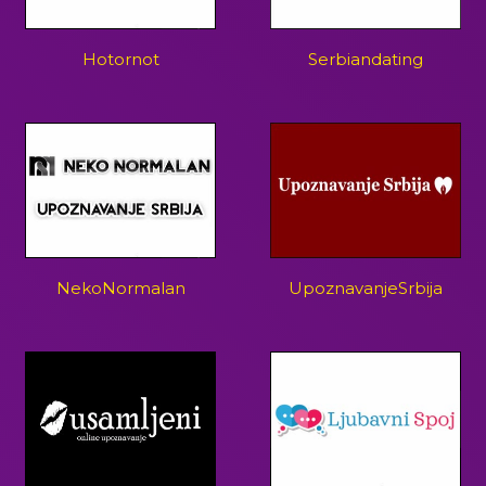
Hotornot
Serbiandating
NekoNormalan
UpoznavanjeSrbija