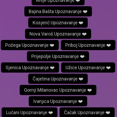
Arilje Upoznavanje ❤️
Bajina Bašta Upoznavanje ❤️
Kosjerić Upoznavanje ❤️
Nova Varoš Upoznavanje ❤️
Požega Upoznavanje ❤️
Priboj Upoznavanje ❤️
Prijepolje Upoznavanje ❤️
Sjenica Upoznavanje ❤️
Užice Upoznavanje ❤️
Čajetina Upoznavanje ❤️
Gornji Milanovac Upoznavanje ❤️
Ivanjica Upoznavanje ❤️
Lučani Upoznavanje ❤️
Čačak Upoznavanje ❤️