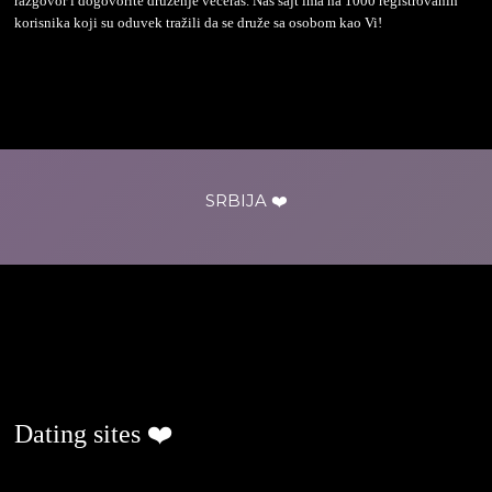
razgovor i dogovorite druženje večeras. Naš sajt ima na 1000 registrovanih
korisnika koji su oduvek tražili da se druže sa osobom kao Vi!
SRBIJA ❤️
ljubavjenaselu.com
Dating sites ❤️