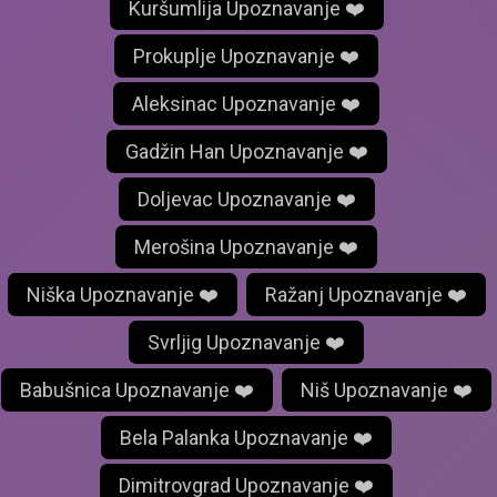
Kuršumlija Upoznavanje ❤️
Prokuplje Upoznavanje ❤️
Aleksinac Upoznavanje ❤️
Gadžin Han Upoznavanje ❤️
Doljevac Upoznavanje ❤️
Merošina Upoznavanje ❤️
Niška Upoznavanje ❤️
Ražanj Upoznavanje ❤️
Svrljig Upoznavanje ❤️
Babušnica Upoznavanje ❤️
Niš Upoznavanje ❤️
Bela Palanka Upoznavanje ❤️
Dimitrovgrad Upoznavanje ❤️