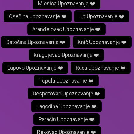
Mionica Upoznavanje ❤️
Osečina Upoznavanje ❤️
Ub Upoznavanje ❤️
Aranđelovac Upoznavanje ❤️
Batočina Upoznavanje ❤️
Knić Upoznavanje ❤️
Kragujevac Upoznavanje ❤️
Lapovo Upoznavanje ❤️
Rača Upoznavanje ❤️
Topola Upoznavanje ❤️
Despotovac Upoznavanje ❤️
Jagodina Upoznavanje ❤️
Paraćin Upoznavanje ❤️
Rekovac Upoznavanje ❤️