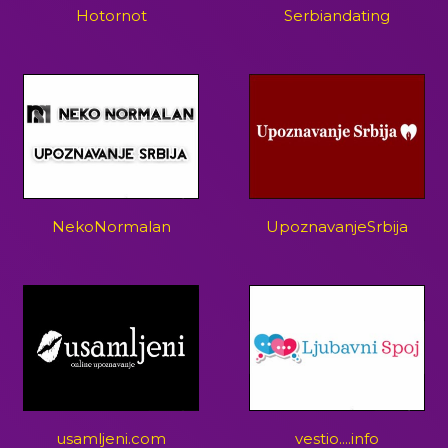
Hotornot
Serbiandating
NekoNormalan
UpoznavanjeSrbija
usamljeni.com
vestio....info