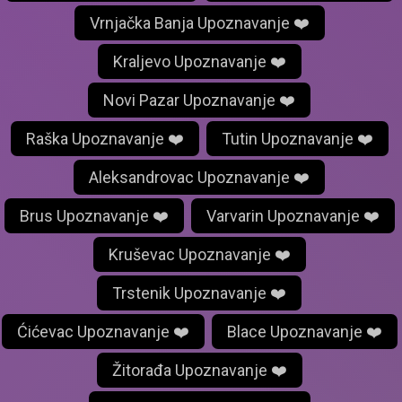
Vrnjačka Banja Upoznavanje ❤️
Kraljevo Upoznavanje ❤️
Novi Pazar Upoznavanje ❤️
Raška Upoznavanje ❤️
Tutin Upoznavanje ❤️
Aleksandrovac Upoznavanje ❤️
Brus Upoznavanje ❤️
Varvarin Upoznavanje ❤️
Kruševac Upoznavanje ❤️
Trstenik Upoznavanje ❤️
Ćićevac Upoznavanje ❤️
Blace Upoznavanje ❤️
Žitorađa Upoznavanje ❤️