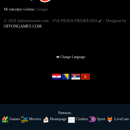
Mi takodjer volimo:
G
o
o
g
l
e
©
2026 ljubavjenaselu.com - SVA PRAVA PRIDRŽANA ✔️ - Designed by
OFFONGAMES.COM
👄 Change Language:
Partners:
Games
Movies
Homepage
Clothes
Sport
LiveCam