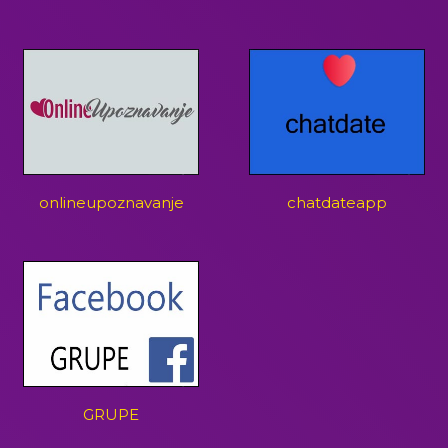
onlineupoznavanje
chatdateapp
GRUPE