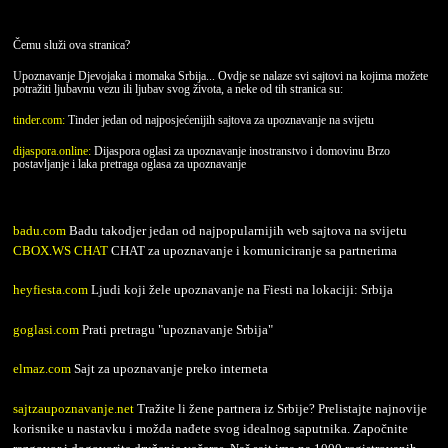
Čemu služi ova stranica?
Upoznavanje Djevojaka i momaka Srbija... Ovdje se nalaze svi sajtovi na kojima možete
potražiti ljubavnu vezu ili ljubav svog života, a neke od tih stranica su:
tinder.com:
Tinder jedan od najposjećenijih sajtova za upoznavanje na svijetu
dijaspora.online:
Dijaspora oglasi za upoznavanje inostranstvo i domovinu Brzo
postavljanje i laka pretraga oglasa za upoznavanje
badu.com
Badu takodjer jedan od najpopularnijih web sajtova na svijetu
CBOX.WS CHAT
CHAT za upoznavanje i komuniciranje sa partnerima
heyfiesta.com
Ljudi koji žele upoznavanje na Fiesti na lokaciji: Srbija
goglasi.com
Prati pretragu "upoznavanje Srbija"
elmaz.com
Sajt za upoznavanje preko interneta
sajtzaupoznavanje.net
Tražite li žene partnera iz Srbije? Prelistajte najnovije
korisnike u nastavku i možda nađete svog idealnog saputnika. Započnite