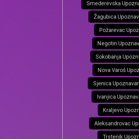
Smederevska Upozna
Žagubica Upoznav
Požarevac Upoz
Negotin Upoznav
Sokobanja Upozn
Nova Varoš Upoz
Sjenica Upoznavan
Ivanjica Upoznav
Kraljevo Upoz
Aleksandrovac Up
Trstenik Upoz