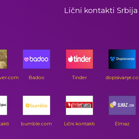
Lični kontakti Srbija
zver.com
Badoo
Tinder
dopisivanje.c
takti
bumble.com
Lični kontakti
Elmaz