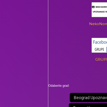
NekoNor
GRUP
Odaberite grad:
Beograd Upoznav