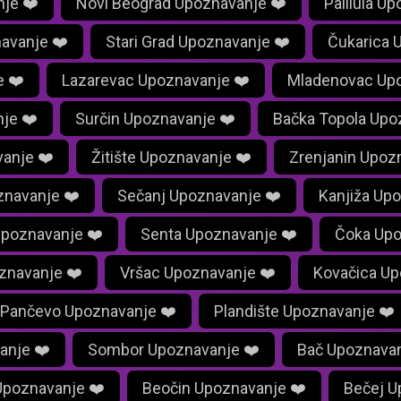
je ❤️
Novi Beograd Upoznavanje ❤️
Palilula U
avanje ❤️
Stari Grad Upoznavanje ❤️
Čukarica 
e ❤️
Lazarevac Upoznavanje ❤️
Mladenovac Upo
je ❤️
Surčin Upoznavanje ❤️
Bačka Topola Upo
anje ❤️
Žitište Upoznavanje ❤️
Zrenjanin Upoz
znavanje ❤️
Sečanj Upoznavanje ❤️
Kanjiža Up
Upoznavanje ❤️
Senta Upoznavanje ❤️
Čoka Upo
znavanje ❤️
Vršac Upoznavanje ❤️
Kovačica Up
Pančevo Upoznavanje ❤️
Plandište Upoznavanje ❤️
anje ❤️
Sombor Upoznavanje ❤️
Bač Upoznavan
Upoznavanje ❤️
Beočin Upoznavanje ❤️
Bečej U