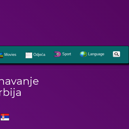
Sport
Language
Movies
Odjeća
znavanje
rbija
a