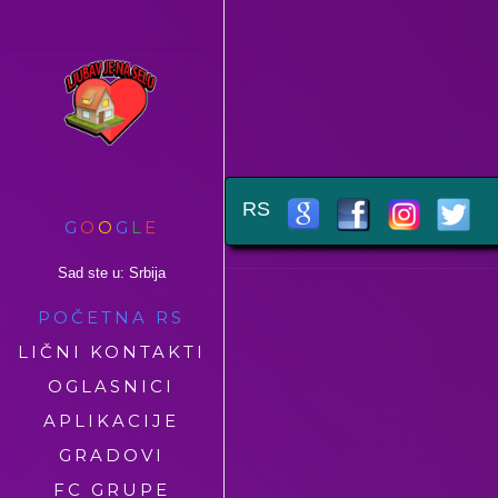
RS
G
O
O
G
L
E
Sad ste u: Srbija
POČETNA RS
LIČNI KONTAKTI
OGLASNICI
APLIKACIJE
GRADOVI
FC GRUPE