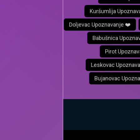
Kuršumlija Upoznav
Doljevac Upoznavanje ❤️
Babušnica Upoznav
Pirot Upoznav
Leskovac Upoznava
Bujanovac Upozna