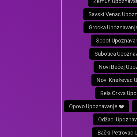
Zemun Upoznavan
Savski Venac Upozn
Grocka Upoznavanj
Sopot Upoznavan
Subotica Upoznav
Novi Bečej Upo
Novi Kneževac 
Bela Crkva Upo
Opovo Upoznavanje ❤️
Odžaci Upoznav
Bački Petrovac 