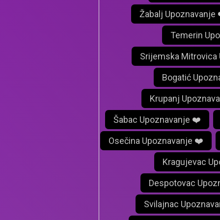
Žabalj Upoznavanje 
Temerin Upo
Srijemska Mitrovica
Bogatić Upozn
Krupanj Upoznava
Šabac Upoznavanje ❤️
Osečina Upoznavanje ❤️
Kragujevac Up
Despotovac Upozn
Svilajnac Upoznava