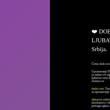
ljub
❤️ DO
LJUBA
Srbija.
Čemu služi ova 
Upoznavanje Dj
se nalaze svi sa
ljubavnu vezu il
stranica su:
tinder.com:
Tind
za upoznavanje 
dijaspora.onlin
inostranstvo i 
pretraga oglasa