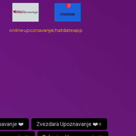
onlineupoznavanje
chatdateapp
navanje ❤️
Zvezdara Upoznavanje ❤️⭐