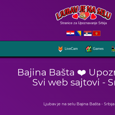
Stranice za Upoznavanje Srbija
LiveCam
Games
Bajina Bašta ❤️ Upo
Svi web sajtovi - S
Ljubav je na selu Bajina Bašta - Srbij