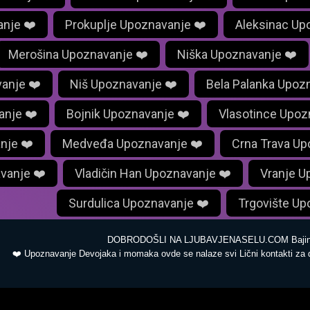
anje ❤️
Prokuplje Upoznavanje ❤️
Aleksinac Up
Merošina Upoznavanje ❤️
Niška Upoznavanje ❤️
anje ❤️
Niš Upoznavanje ❤️
Bela Palanka Upoz
anje ❤️
Bojnik Upoznavanje ❤️
Vlasotince Upoz
nje ❤️
Medveđa Upoznavanje ❤️
Crna Trava Up
vanje ❤️
Vladičin Han Upoznavanje ❤️
Vranje U
Surdulica Upoznavanje ❤️
Trgovište Up
DOBRODOŠLI NA LJUBAVJENASELU.COM Bajin
❤️ Upoznavanje Devojaka i momaka ovde se nalaze svi Lični kontakti za 