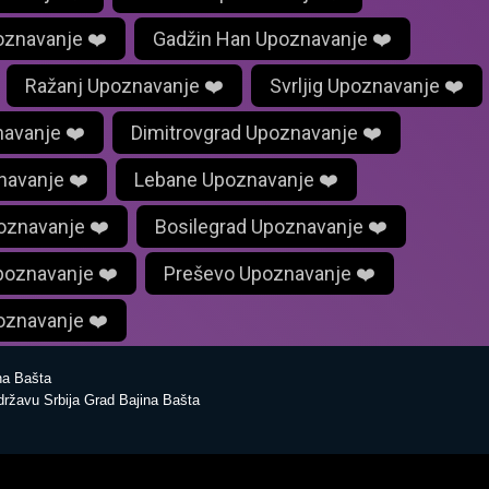
oznavanje ❤️
Gadžin Han Upoznavanje ❤️
Ražanj Upoznavanje ❤️
Svrljig Upoznavanje ❤️
navanje ❤️
Dimitrovgrad Upoznavanje ❤️
navanje ❤️
Lebane Upoznavanje ❤️
oznavanje ❤️
Bosilegrad Upoznavanje ❤️
poznavanje ❤️
Preševo Upoznavanje ❤️
oznavanje ❤️
a Bašta
državu Srbija Grad Bajina Bašta