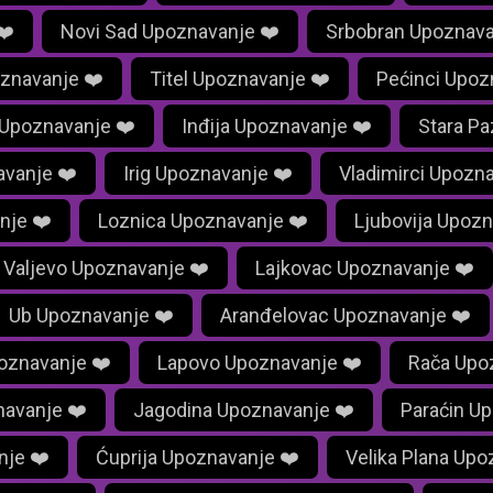
❤️
Novi Sad Upoznavanje ❤️
Srbobran Upoznava
znavanje ❤️
Titel Upoznavanje ❤️
Pećinci Upoz
 Upoznavanje ❤️
Inđija Upoznavanje ❤️
Stara P
avanje ❤️
Irig Upoznavanje ❤️
Vladimirci Upozn
nje ❤️
Loznica Upoznavanje ❤️
Ljubovija Upozn
Valjevo Upoznavanje ❤️
Lajkovac Upoznavanje ❤️
Ub Upoznavanje ❤️
Aranđelovac Upoznavanje ❤️
oznavanje ❤️
Lapovo Upoznavanje ❤️
Rača Upo
avanje ❤️
Jagodina Upoznavanje ❤️
Paraćin U
nje ❤️
Ćuprija Upoznavanje ❤️
Velika Plana Upo