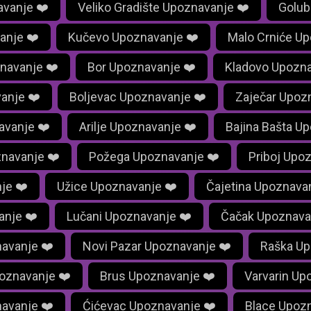
vanje ❤️
Veliko Gradište Upoznavanje ❤️
Golub
anje ❤️
Kučevo Upoznavanje ❤️
Malo Crniće Up
navanje ❤️
Bor Upoznavanje ❤️
Kladovo Upozna
anje ❤️
Boljevac Upoznavanje ❤️
Zaječar Upoz
avanje ❤️
Arilje Upoznavanje ❤️
Bajina Bašta U
navanje ❤️
Požega Upoznavanje ❤️
Priboj Upo
je ❤️
Užice Upoznavanje ❤️
Čajetina Upoznava
anje ❤️
Lučani Upoznavanje ❤️
Čačak Upoznava
navanje ❤️
Novi Pazar Upoznavanje ❤️
Raška Up
oznavanje ❤️
Brus Upoznavanje ❤️
Varvarin Up
navanje ❤️
Ćićevac Upoznavanje ❤️
Blace Upozn