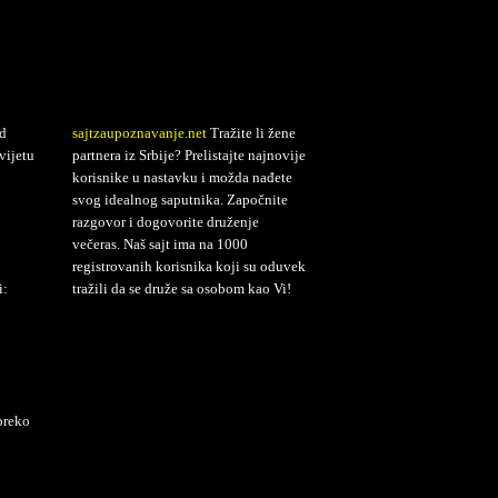
d
sajtzaupoznavanje.net
Tražite li žene
vijetu
partnera iz Srbije? Prelistajte najnovije
korisnike u nastavku i možda nađete
svog idealnog saputnika. Započnite
razgovor i dogovorite druženje
večeras. Naš sajt ima na 1000
registrovanih korisnika koji su oduvek
i:
tražili da se druže sa osobom kao Vi!
preko