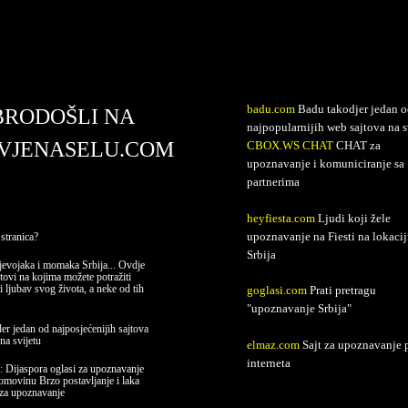
avjenaselu.com
badu.com
Badu takodjer jedan o
BRODOŠLI NA
najpopularnijih web sajtova na s
VJENASELU.COM
CBOX.WS CHAT
CHAT za
upoznavanje i komuniciranje sa
partnerima
heyfiesta.com
Ljudi koji žele
upoznavanje na Fiesti na lokacij
stranica?
Srbija
evojaka i momaka Srbija... Ovdje
jtovi na kojima možete potražiti
i ljubav svog života, a neke od tih
goglasi.com
Prati pretragu
"upoznavanje Srbija"
er jedan od najposjećenijih sajtova
na svijetu
elmaz.com
Sajt za upoznavanje 
interneta
e:
Dijaspora oglasi za upoznavanje
domovinu Brzo postavljanje i laka
 za upoznavanje