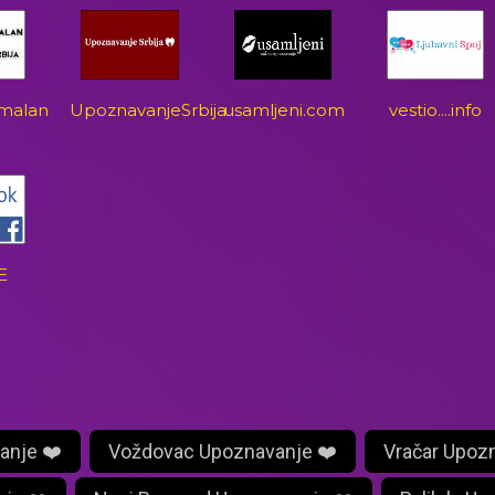
malan
UpoznavanjeSrbija
usamljeni.com
vestio....info
E
anje ❤️
Voždovac Upoznavanje ❤️
Vračar Upoz