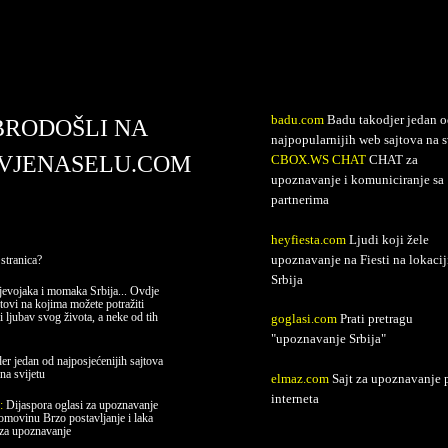
avjenaselu.com
badu.com
Badu takodjer jedan o
BRODOŠLI NA
najpopularnijih web sajtova na s
VJENASELU.COM
CBOX.WS CHAT
CHAT za
upoznavanje i komuniciranje sa
partnerima
heyfiesta.com
Ljudi koji žele
upoznavanje na Fiesti na lokacij
stranica?
Srbija
evojaka i momaka Srbija... Ovdje
jtovi na kojima možete potražiti
i ljubav svog života, a neke od tih
goglasi.com
Prati pretragu
"upoznavanje Srbija"
er jedan od najposjećenijih sajtova
na svijetu
elmaz.com
Sajt za upoznavanje 
interneta
e:
Dijaspora oglasi za upoznavanje
domovinu Brzo postavljanje i laka
 za upoznavanje