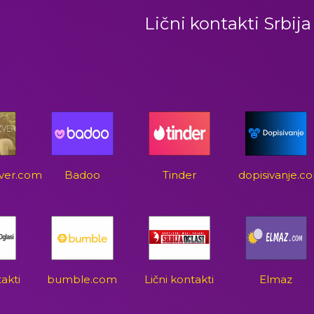
Lični kontakti Srbija
zver.com
Badoo
Tinder
dopisivanje.c
takti
bumble.com
Lični kontakti
Elmaz