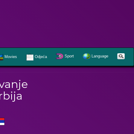
Sport
Language
Movies
Odjeća
vanje
rbija