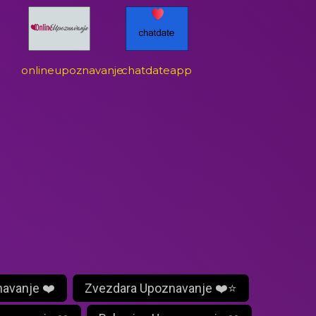
onlineupoznavanje
chatdateapp
navanje ❤️
Zvezdara Upoznavanje ❤️⭐