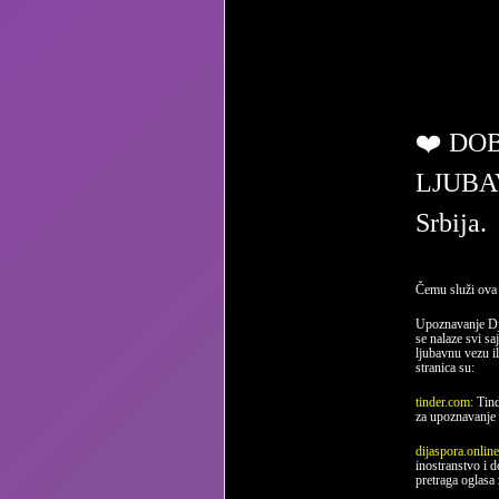
ljub
❤️ DO
LJUBA
Srbija.
Čemu služi ova 
Upoznavanje Dj
se nalaze svi sa
ljubavnu vezu il
stranica su:
tinder.com:
Tind
za upoznavanje 
dijaspora.onlin
inostranstvo i 
pretraga oglasa