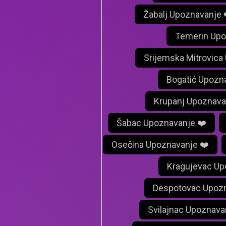
Žabalj Upoznavanje 
Temerin Upo
Srijemska Mitrovica
Bogatić Upozn
Krupanj Upoznava
Šabac Upoznavanje ❤️
Osečina Upoznavanje ❤️
Kragujevac Up
Despotovac Upozn
Svilajnac Upoznava