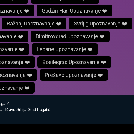
oznavanje ❤️
Gadžin Han Upoznavanje ❤️
Ražanj Upoznavanje ❤️
Svrljig Upoznavanje ❤️
navanje ❤️
Dimitrovgrad Upoznavanje ❤️
navanje ❤️
Lebane Upoznavanje ❤️
oznavanje ❤️
Bosilegrad Upoznavanje ❤️
poznavanje ❤️
Preševo Upoznavanje ❤️
oznavanje ❤️
gatić
a državu Srbija Grad Bogatić