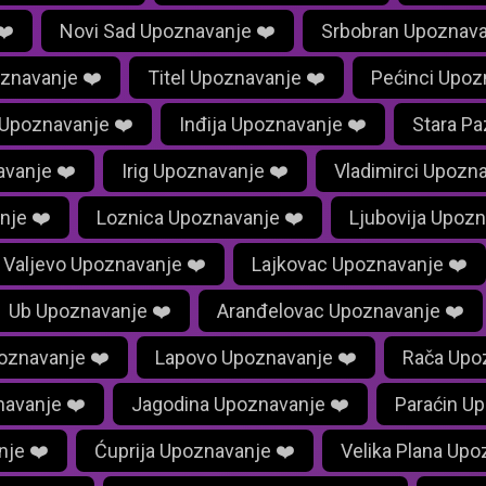
❤️
Novi Sad Upoznavanje ❤️
Srbobran Upoznava
znavanje ❤️
Titel Upoznavanje ❤️
Pećinci Upoz
 Upoznavanje ❤️
Inđija Upoznavanje ❤️
Stara P
avanje ❤️
Irig Upoznavanje ❤️
Vladimirci Upozn
nje ❤️
Loznica Upoznavanje ❤️
Ljubovija Upozn
Valjevo Upoznavanje ❤️
Lajkovac Upoznavanje ❤️
Ub Upoznavanje ❤️
Aranđelovac Upoznavanje ❤️
oznavanje ❤️
Lapovo Upoznavanje ❤️
Rača Upo
avanje ❤️
Jagodina Upoznavanje ❤️
Paraćin U
nje ❤️
Ćuprija Upoznavanje ❤️
Velika Plana Upo