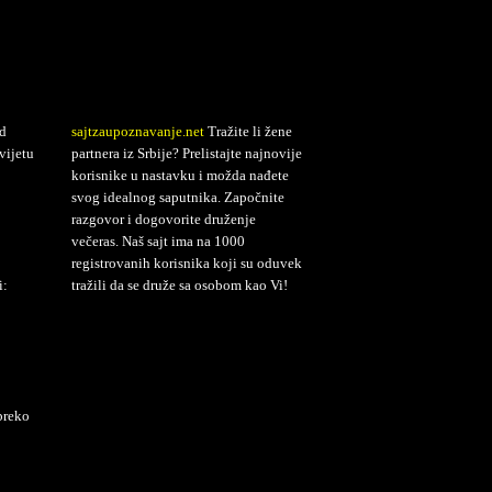
d
sajtzaupoznavanje.net
Tražite li žene
vijetu
partnera iz Srbije? Prelistajte najnovije
korisnike u nastavku i možda nađete
svog idealnog saputnika. Započnite
razgovor i dogovorite druženje
večeras. Naš sajt ima na 1000
registrovanih korisnika koji su oduvek
i:
tražili da se druže sa osobom kao Vi!
preko