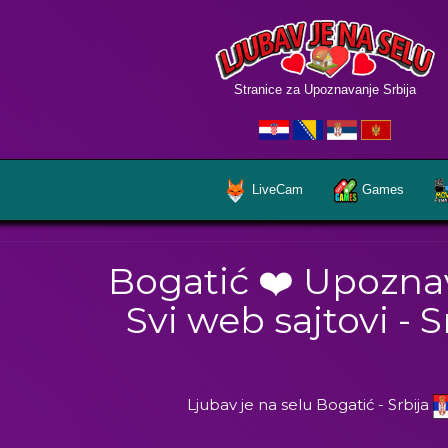
Stranice za Upoznavanje Srbija
LiveCam
Games
Bogatić ❤️ Upozna
Svi web sajtovi - S
Ljubav je na selu Bogatić - Srbija