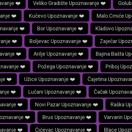
vanje ❤️
Veliko Gradište Upoznavanje ❤️
Golub
anje ❤️
Kučevo Upoznavanje ❤️
Malo Crniće Up
navanje ❤️
Bor Upoznavanje ❤️
Kladovo Upozna
anje ❤️
Boljevac Upoznavanje ❤️
Zaječar Upoz
avanje ❤️
Arilje Upoznavanje ❤️
Bajina Bašta U
navanje ❤️
Požega Upoznavanje ❤️
Priboj Upo
je ❤️
Užice Upoznavanje ❤️
Čajetina Upoznava
anje ❤️
Lučani Upoznavanje ❤️
Čačak Upoznava
navanje ❤️
Novi Pazar Upoznavanje ❤️
Raška Up
oznavanje ❤️
Brus Upoznavanje ❤️
Varvarin Up
navanje ❤️
Ćićevac Upoznavanje ❤️
Blace Upozn