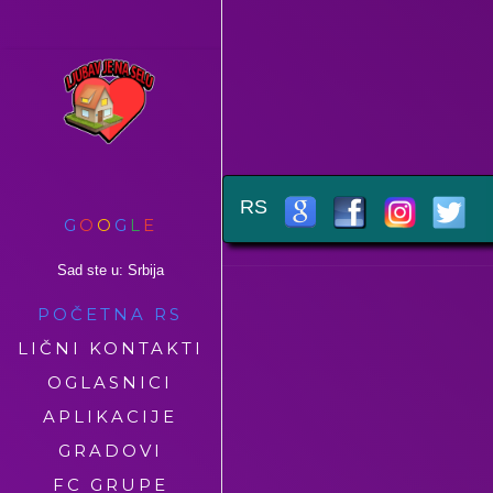
RS
G
O
O
G
L
E
Sad ste u: Srbija
POČETNA RS
LIČNI KONTAKTI
OGLASNICI
APLIKACIJE
GRADOVI
FC GRUPE