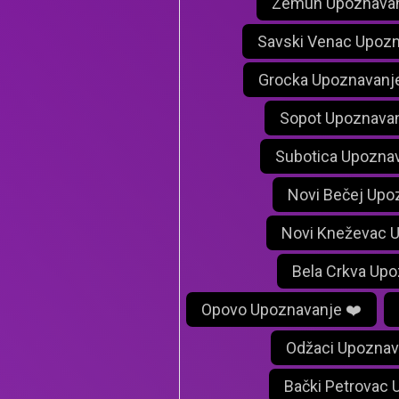
Zemun Upoznavan
Savski Venac Upozn
Grocka Upoznavanj
Sopot Upoznavan
Subotica Upoznav
Novi Bečej Upo
Novi Kneževac 
Bela Crkva Upo
Opovo Upoznavanje ❤️
Odžaci Upoznav
Bački Petrovac 