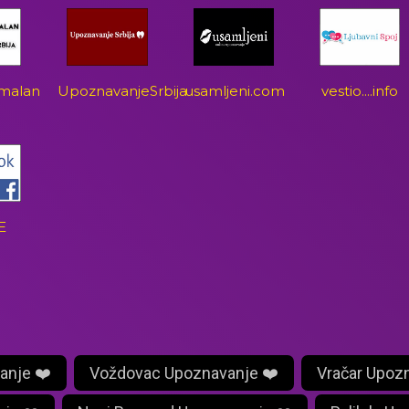
malan
UpoznavanjeSrbija
usamljeni.com
vestio....info
E
anje ❤️
Voždovac Upoznavanje ❤️
Vračar Upoz