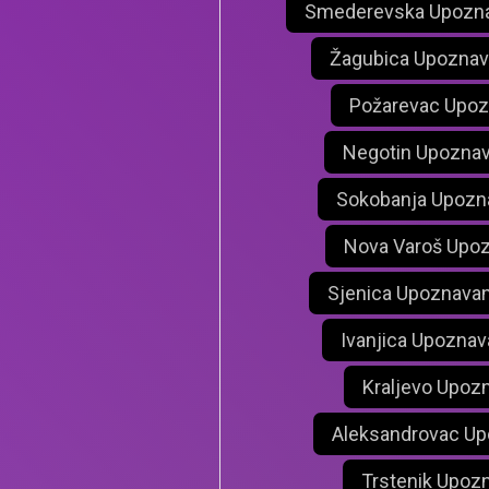
Smederevska Upozna
Žagubica Upoznav
Požarevac Upoz
Negotin Upoznav
Sokobanja Upozn
Nova Varoš Upoz
Sjenica Upoznavan
Ivanjica Upoznav
Kraljevo Upoz
Aleksandrovac Up
Trstenik Upoz