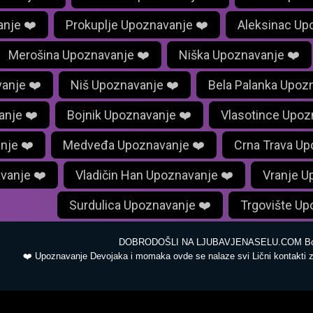
anje ❤️
Prokuplje Upoznavanje ❤️
Aleksinac Up
Merošina Upoznavanje ❤️
Niška Upoznavanje ❤️
anje ❤️
Niš Upoznavanje ❤️
Bela Palanka Upoz
anje ❤️
Bojnik Upoznavanje ❤️
Vlasotince Upoz
nje ❤️
Medveđa Upoznavanje ❤️
Crna Trava Up
vanje ❤️
Vladičin Han Upoznavanje ❤️
Vranje U
Surdulica Upoznavanje ❤️
Trgovište Up
DOBRODOŠLI NA LJUBAVJENASELU.COM Bo
❤️ Upoznavanje Devojaka i momaka ovde se nalaze svi Lični kontakti z