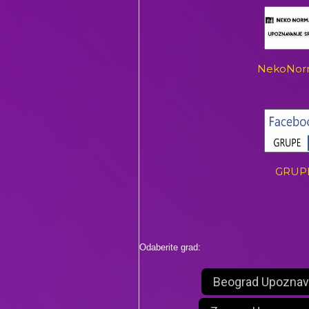
NekoNor
GRUP
Odaberite grad:
Beograd Upoznav