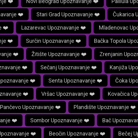
je ❤️
Novi Beograd Upoznavanje ❤️
Palilula U
avanje ❤️
Stari Grad Upoznavanje ❤️
Čukarica 
e ❤️
Lazarevac Upoznavanje ❤️
Mladenovac Upo
je ❤️
Surčin Upoznavanje ❤️
Bačka Topola Upo
anje ❤️
Žitište Upoznavanje ❤️
Zrenjanin Upoz
znavanje ❤️
Sečanj Upoznavanje ❤️
Kanjiža Up
Upoznavanje ❤️
Senta Upoznavanje ❤️
Čoka Upo
znavanje ❤️
Vršac Upoznavanje ❤️
Kovačica Up
Pančevo Upoznavanje ❤️
Plandište Upoznavanje ❤️
anje ❤️
Sombor Upoznavanje ❤️
Bač Upoznavan
Upoznavanje ❤️
Beočin Upoznavanje ❤️
Bečej U