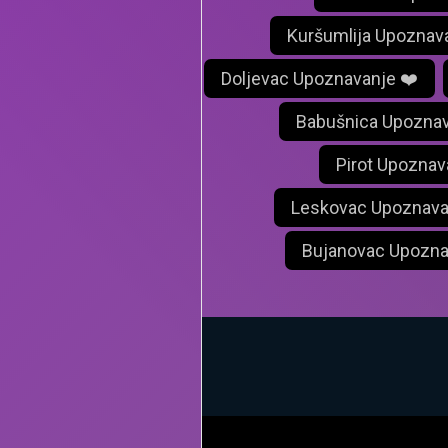
Kuršumlija Upoznav
Doljevac Upoznavanje ❤️
Babušnica Upoznav
Pirot Upoznav
Leskovac Upoznava
Bujanovac Upozna