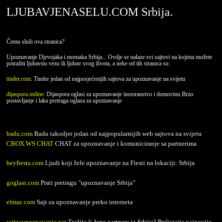
LJUBAVJENASELU.COM Srbija.
Čemu služi ova stranica?
Upoznavanje Djevojaka i momaka Srbija... Ovdje se nalaze svi sajtovi na kojima možete
potražiti ljubavnu vezu ili ljubav svog života, a neke od tih stranica su:
tinder.com:
Tinder jedan od najposjećenijih sajtova za upoznavanje na svijetu
dijaspora.online:
Dijaspora oglasi za upoznavanje inostranstvo i domovinu Brzo
postavljanje i laka pretraga oglasa za upoznavanje
badu.com
Badu takodjer jedan od najpopularnijih web sajtova na svijetu
CBOX.WS CHAT
CHAT za upoznavanje i komuniciranje sa partnerima
heyfiesta.com
Ljudi koji žele upoznavanje na Fiesti na lokaciji: Srbija
goglasi.com
Prati pretragu "upoznavanje Srbija"
elmaz.com
Sajt za upoznavanje preko interneta
sajtzaupoznavanje.net
Tražite li žene partnera iz Srbije? Prelistajte najnovije