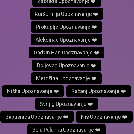
Žitorađa Upoznavanje ❤️
Kuršumlija Upoznavanje ❤️
Prokuplje Upoznavanje ❤️
Aleksinac Upoznavanje ❤️
Gadžin Han Upoznavanje ❤️
Doljevac Upoznavanje ❤️
Merošina Upoznavanje ❤️
Niška Upoznavanje ❤️
Ražanj Upoznavanje ❤️
Svrljig Upoznavanje ❤️
Babušnica Upoznavanje ❤️
Niš Upoznavanje ❤️
Bela Palanka Upoznavanje ❤️