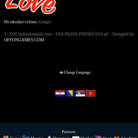
Mi takodjer volimo:
G
o
o
g
l
e
©
2026 ljubavjenaselu.com - SVA PRAVA PRIDRŽANA ✔️ - Designed by
OFFONGAMES.COM
👄 Change Language:
Partners: