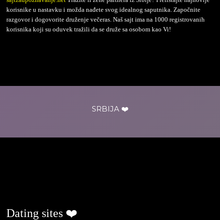
korisnike u nastavku i možda nađete svog idealnog saputnika. Započnite
razgovor i dogovorite druženje večeras. Naš sajt ima na 1000 registrovanih
korisnika koji su oduvek tražili da se druže sa osobom kao Vi!
SRBIJA ❤️
ljubavjenaselu.com
Dating sites ❤️