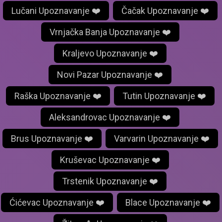
Lučani Upoznavanje ❤️
Čačak Upoznavanje ❤️
Vrnjačka Banja Upoznavanje ❤️
Kraljevo Upoznavanje ❤️
Novi Pazar Upoznavanje ❤️
Raška Upoznavanje ❤️
Tutin Upoznavanje ❤️
Aleksandrovac Upoznavanje ❤️
Brus Upoznavanje ❤️
Varvarin Upoznavanje ❤️
Kruševac Upoznavanje ❤️
Trstenik Upoznavanje ❤️
Ćićevac Upoznavanje ❤️
Blace Upoznavanje ❤️