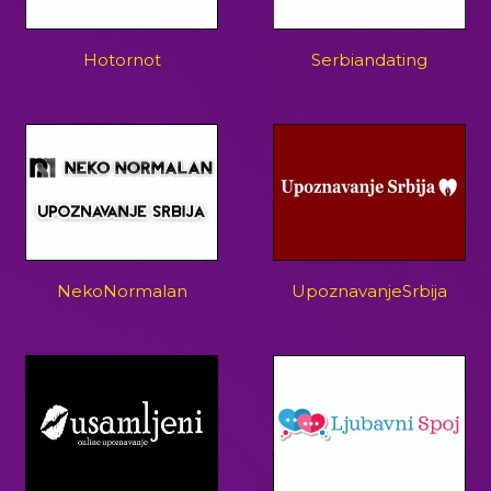
Hotornot
Serbiandating
NekoNormalan
UpoznavanjeSrbija