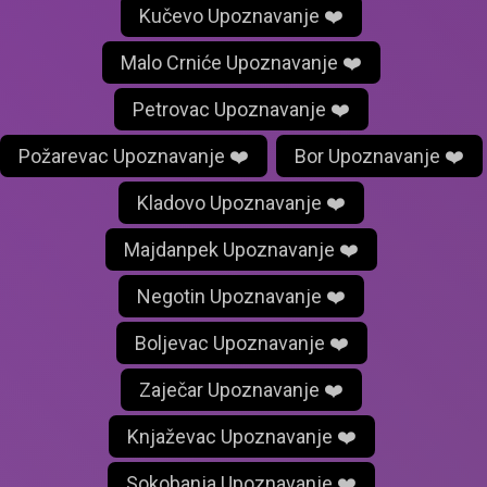
Kučevo Upoznavanje ❤️
Malo Crniće Upoznavanje ❤️
Petrovac Upoznavanje ❤️
Požarevac Upoznavanje ❤️
Bor Upoznavanje ❤️
Kladovo Upoznavanje ❤️
Majdanpek Upoznavanje ❤️
Negotin Upoznavanje ❤️
Boljevac Upoznavanje ❤️
Zaječar Upoznavanje ❤️
Knjaževac Upoznavanje ❤️
Sokobanja Upoznavanje ❤️