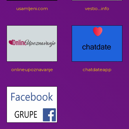
usamljeni.com
vestio....info
onlineupoznavanje
chatdateapp