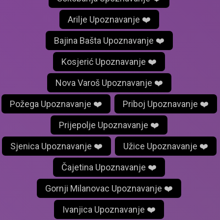
Arilje Upoznavanje ❤️
Bajina Bašta Upoznavanje ❤️
Kosjerić Upoznavanje ❤️
Nova Varoš Upoznavanje ❤️
Požega Upoznavanje ❤️
Priboj Upoznavanje ❤️
Prijepolje Upoznavanje ❤️
Sjenica Upoznavanje ❤️
Užice Upoznavanje ❤️
Čajetina Upoznavanje ❤️
Gornji Milanovac Upoznavanje ❤️
Ivanjica Upoznavanje ❤️