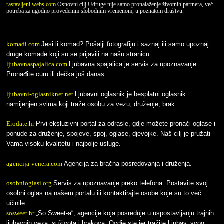
rastavljeni.webs.com
Osnovni cilj Udruge nije samo pronalaženje životnih partnera, već
potreba za ugodno provedenim slobodnim vremenom, u poznatom društvu.
komadi.com
Jesi li komad? Pošalji fotografiju i saznaj ili samo upoznaj
druge komade koji su se prijavili na našu stranicu.
ljubavnaspajalica.com
Ljubavna spajalica je servis za upoznavanje.
Pronađite curu ili dečka još danas.
ljubavni-oglasniknet.net
Ljubavni oglasnik je besplatni oglasnik
namijenjen svima koji traže osobu za vezu, druženje, brak...
Erodate.hr
Prvi eksluzivni portal za odrasle, gdje možete pronaći oglase i
ponude za druženje, spojeve, spoj, oglase, djevojke. Naš cilj je pružati
Vama visoku kvalitetu i najbolje usluge.
agencija-venera.com
Agencija za bračna posredovanja i druženja.
osobnioglasi.org
Servis za upoznavanje preko telefona. Postavite svoj
osobni oglas na našem portalu ili kontaktirajte osobe koje su to već
učinile.
sosweet.hr
„So Sweet-a“, agencije koja posreduje u uspostavljanju trajnih
ljubavnih veza, suživota i brakova. Ovdje ste jer tražite Ljubav, svog