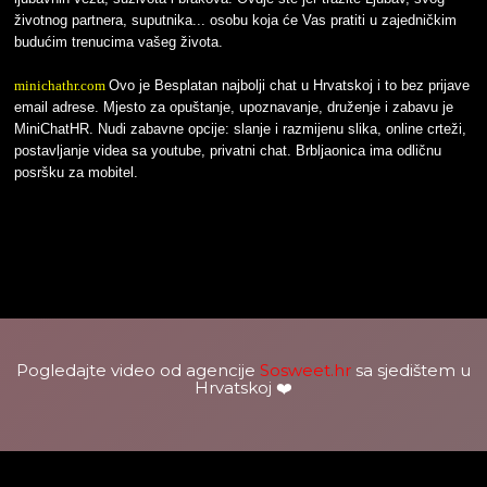
životnog partnera, suputnika... osobu koja će Vas pratiti u zajedničkim
budućim trenucima vašeg života.
minichathr.com
Ovo je Besplatan najbolji chat u Hrvatskoj i to bez prijave
email adrese. Mjesto za opuštanje, upoznavanje, druženje i zabavu je
MiniChatHR. Nudi zabavne opcije: slanje i razmijenu slika, online crteži,
postavljanje videa sa youtube, privatni chat. Brbljaonica ima odličnu
posršku za mobitel.
Pogledajte video od agencije
Sosweet.hr
sa sjedištem u
Hrvatskoj ❤️