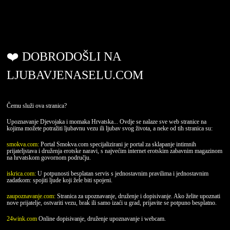
ljubavjenaselu.com
❤️ DOBRODOŠLI NA
LJUBAVJENASELU.COM
Čemu služi ova stranica?
Upoznavanje Djevojaka i momaka Hrvatska... Ovdje se nalaze sve web stranice na
kojima možete potražiti ljubavnu vezu ili ljubav svog života, a neke od tih stranica su:
smokva.com:
Portal Smokva.com specijalizirani je portal za sklapanje intimnih
prijateljstava i druženja erotske naravi, s najvećim internet erotskim zabavnim magazinom
na hrvatskom govornom području.
iskrica.com:
U potpunosti besplatan servis s jednostavnim pravilima i jednostavnim
zadatkom: spojiti ljude koji žele biti spojeni.
zaupoznavanje.com:
Stranica za upoznavanje, druženje i dopisivanje. Ako želite upoznati
nove prijatelje, ostvariti vezu, brak ili samo izaći u grad, prijavite se potpuno besplatno.
24wink.com
Online dopisivanje, druženje upoznavanje i webcam.