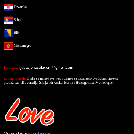
Hrvatska
Srbija
BiH
Montenegro
Kontakt:
ljubavjenaselucom@gmail.com
LJubavjenaselu
Ovdje se nalaze sve web stranice za traženje svoje ljubavi možete
pretraživati više zemalja, Srbija, Hrvatska, Bosna i Hercegovina, Montenegro...
Mi takodjer volimo:
G
o
o
g
l
e