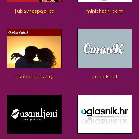
ljubavnaspajalica
minichathr.com
osobnioglasi.org
cmook.net