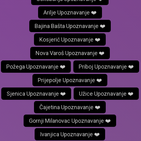
Arilje Upoznavanje ❤️
Bajina Bašta Upoznavanje ❤️
Kosjerić Upoznavanje ❤️
Nova Varoš Upoznavanje ❤️
Požega Upoznavanje ❤️
Priboj Upoznavanje ❤️
Prijepolje Upoznavanje ❤️
Sjenica Upoznavanje ❤️
Užice Upoznavanje ❤️
Čajetina Upoznavanje ❤️
Gornji Milanovac Upoznavanje ❤️
Ivanjica Upoznavanje ❤️