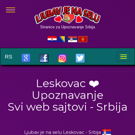
Stranice za Upoznavanje Srbija
RS
Toggle
naviga
Leskovac ❤️
Upoznavanje
Svi web sajtovi - Srbija
Ljubav je na selu Leskovac - Srbija