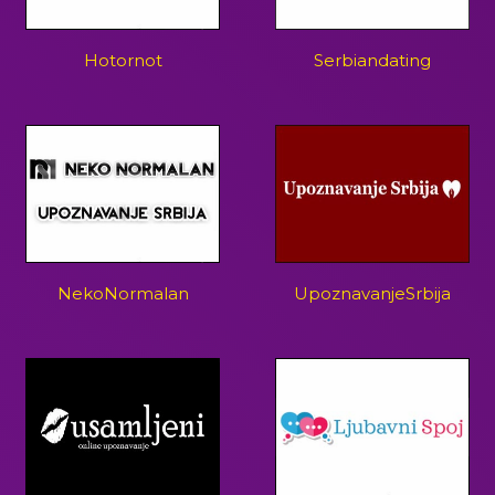
Hotornot
Serbiandating
NekoNormalan
UpoznavanjeSrbija