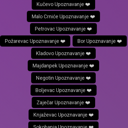
Kučevo Upoznavanje ❤️
Malo Crniće Upoznavanje ❤️
Petrovac Upoznavanje ❤️
Požarevac Upoznavanje ❤️
Bor Upoznavanje ❤️
Kladovo Upoznavanje ❤️
Majdanpek Upoznavanje ❤️
Negotin Upoznavanje ❤️
Boljevac Upoznavanje ❤️
Zaječar Upoznavanje ❤️
Knjaževac Upoznavanje ❤️
Sokobanja Upoznavanje ❤️