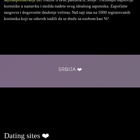
korisnike u nastavku i možda nađete svog idealnog saputnika. Započnite
razgovor i dogovorite druženje večeras. Naš sajt ima na 1000 registrovanih
korisnika koji su oduvek tražili da se druže sa osobom kao Vi!
SRBIJA ❤️
ljubavjenaselu.com
Dating sites ❤️