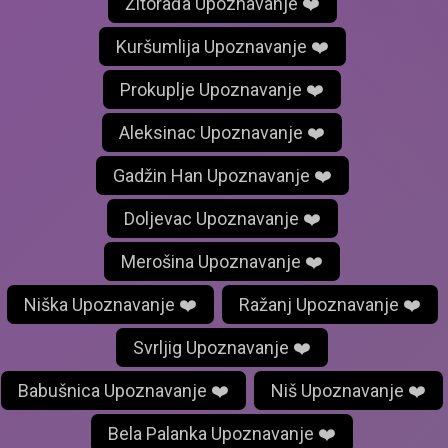
Žitorađa Upoznavanje ❤️
Kuršumlija Upoznavanje ❤️
Prokuplje Upoznavanje ❤️
Aleksinac Upoznavanje ❤️
Gadžin Han Upoznavanje ❤️
Doljevac Upoznavanje ❤️
Merošina Upoznavanje ❤️
Niška Upoznavanje ❤️
Ražanj Upoznavanje ❤️
Svrljig Upoznavanje ❤️
Babušnica Upoznavanje ❤️
Niš Upoznavanje ❤️
Bela Palanka Upoznavanje ❤️