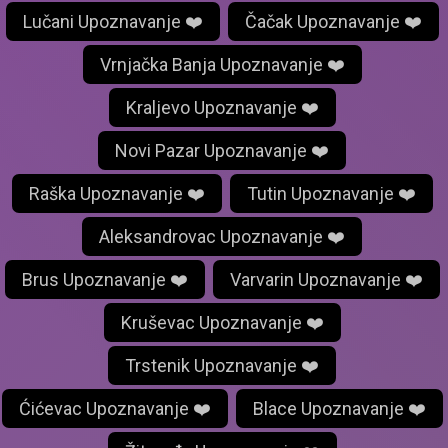
Lučani Upoznavanje ❤️
Čačak Upoznavanje ❤️
Vrnjačka Banja Upoznavanje ❤️
Kraljevo Upoznavanje ❤️
Novi Pazar Upoznavanje ❤️
Raška Upoznavanje ❤️
Tutin Upoznavanje ❤️
Aleksandrovac Upoznavanje ❤️
Brus Upoznavanje ❤️
Varvarin Upoznavanje ❤️
Kruševac Upoznavanje ❤️
Trstenik Upoznavanje ❤️
Ćićevac Upoznavanje ❤️
Blace Upoznavanje ❤️