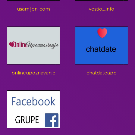
usamljeni.com
vestio....info
onlineupoznavanje
chatdateapp