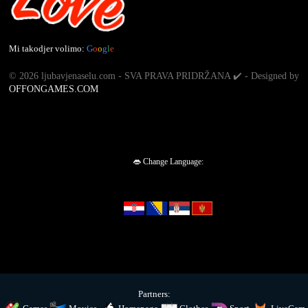
Mi takodjer volimo:
G
o
o
g
l
e
©
2026 ljubavjenaselu.com - SVA PRAVA PRIDRŽANA ✔️ - Designed by
OFFONGAMES.COM
👄 Change Language:
Partners: