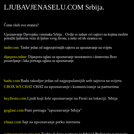
LJUBAVJENASELU.COM Srbija.
Čemu služi ova stranica?
Upoznavanje Djevojaka i momaka Srbija... Ovdje se nalaze svi sajtovi na kojima možete
potražiti ljubavnu vezu ili ljubav svog života, a neke od tih stranica su:
tinder.com:
Tinder jedan od najposjećenijih sajtova za upoznavanje na svijetu
dijaspora.online:
Dijaspora oglasi za upoznavanje inostranstvo i domovinu Brzo
postavljanje i laka pretraga oglasa za upoznavanje
badu.com
Badu takodjer jedan od najpopularnijih web sajtova na svijetu
CBOX.WS CHAT
CHAT za upoznavanje i komuniciranje sa partnerima
heyfiesta.com
Ljudi koji žele upoznavanje na Fiesti na lokaciji: Srbija
goglasi.com
Prati pretragu "upoznavanje Srbija"
elmaz.com
Sajt za upoznavanje preko interneta
sajtzaupoznavanje.net
Tražite li žene partnera iz Srbije? Prelistajte najnovije