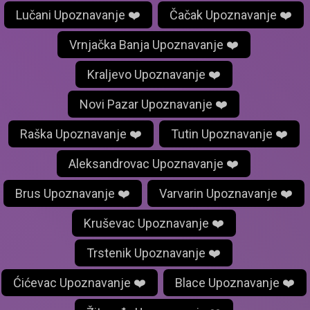
Lučani Upoznavanje ❤️
Čačak Upoznavanje ❤️
Vrnjačka Banja Upoznavanje ❤️
Kraljevo Upoznavanje ❤️
Novi Pazar Upoznavanje ❤️
Raška Upoznavanje ❤️
Tutin Upoznavanje ❤️
Aleksandrovac Upoznavanje ❤️
Brus Upoznavanje ❤️
Varvarin Upoznavanje ❤️
Kruševac Upoznavanje ❤️
Trstenik Upoznavanje ❤️
Ćićevac Upoznavanje ❤️
Blace Upoznavanje ❤️