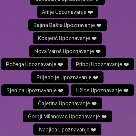
Arilje Upoznavanje ❤️
Bajina Bašta Upoznavanje ❤️
Kosjerić Upoznavanje ❤️
Nova Varoš Upoznavanje ❤️
Požega Upoznavanje ❤️
Priboj Upoznavanje ❤️
Prijepolje Upoznavanje ❤️
Sjenica Upoznavanje ❤️
Užice Upoznavanje ❤️
Čajetina Upoznavanje ❤️
Gornji Milanovac Upoznavanje ❤️
Ivanjica Upoznavanje ❤️