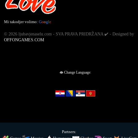
Mi takodjer volimo:
G
o
o
g
l
e
©
2026 ljubavjenaselu.com - SVA PRAVA PRIDRŽANA ✔️ - Designed by
OFFONGAMES.COM
👄 Change Language:
Partners: