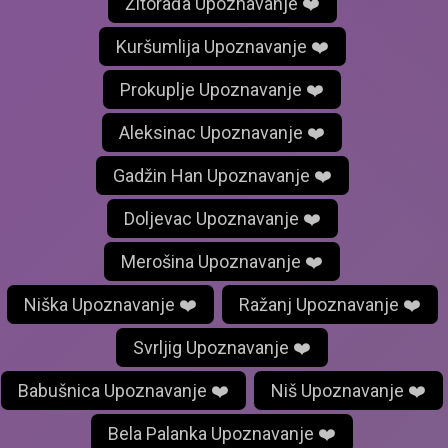
Žitorađa Upoznavanje ❤️
Kuršumlija Upoznavanje ❤️
Prokuplje Upoznavanje ❤️
Aleksinac Upoznavanje ❤️
Gadžin Han Upoznavanje ❤️
Doljevac Upoznavanje ❤️
Merošina Upoznavanje ❤️
Niška Upoznavanje ❤️
Ražanj Upoznavanje ❤️
Svrljig Upoznavanje ❤️
Babušnica Upoznavanje ❤️
Niš Upoznavanje ❤️
Bela Palanka Upoznavanje ❤️