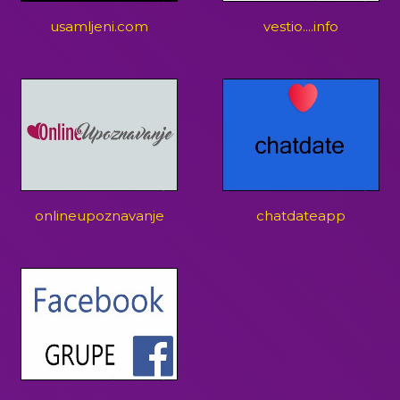
usamljeni.com
vestio....info
onlineupoznavanje
chatdateapp