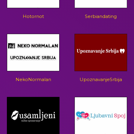
Hotornot
Serbiandating
NekoNormalan
UpoznavanjeSrbija