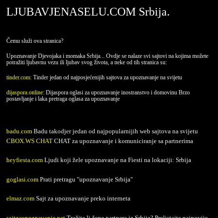
LJUBAVJENASELU.COM Srbija.
Čemu služi ova stranica?
Upoznavanje Djevojaka i momaka Srbija... Ovdje se nalaze svi sajtovi na kojima možete
potražiti ljubavnu vezu ili ljubav svog života, a neke od tih stranica su:
tinder.com:
Tinder jedan od najposjećenijih sajtova za upoznavanje na svijetu
dijaspora.online:
Dijaspora oglasi za upoznavanje inostranstvo i domovinu Brzo
postavljanje i laka pretraga oglasa za upoznavanje
badu.com
Badu takodjer jedan od najpopularnijih web sajtova na svijetu
CBOX.WS CHAT
CHAT za upoznavanje i komuniciranje sa partnerima
heyfiesta.com
Ljudi koji žele upoznavanje na Fiesti na lokaciji: Srbija
goglasi.com
Prati pretragu "upoznavanje Srbija"
elmaz.com
Sajt za upoznavanje preko interneta
sajtzaupoznavanje.net
Tražite li žene partnera iz Srbije? Prelistajte najnovije