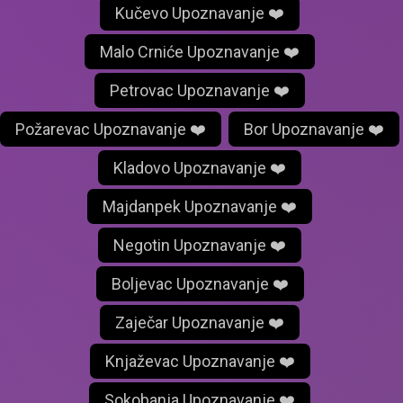
Kučevo Upoznavanje ❤️
Malo Crniće Upoznavanje ❤️
Petrovac Upoznavanje ❤️
Požarevac Upoznavanje ❤️
Bor Upoznavanje ❤️
Kladovo Upoznavanje ❤️
Majdanpek Upoznavanje ❤️
Negotin Upoznavanje ❤️
Boljevac Upoznavanje ❤️
Zaječar Upoznavanje ❤️
Knjaževac Upoznavanje ❤️
Sokobanja Upoznavanje ❤️