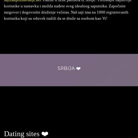
korisnike u nastavku i možda nađete svog idealnog saputnika. Započnite
razgovor i dogovorite druženje večeras. Naš sajt ima na 1000 registrovanih
korisnika koji su oduvek tražili da se druže sa osobom kao Vi!
SRBIJA ❤️
ljubavjenaselu.com
Dating sites ❤️