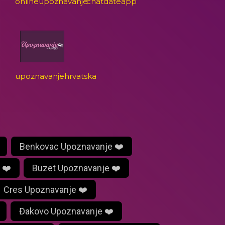
onlineupoznavanje
chatdateapp
upoznavanjehrvatska
Benkovac Upoznavanje ❤️
 ❤️
Buzet Upoznavanje ❤️
Cres Upoznavanje ❤️
Đakovo Upoznavanje ❤️