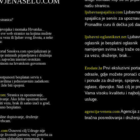
VJENASELU.COM
našu stranicu.
ljubavnaspajalica.com
Ljubavna
spajalica je servis za upoznav
stranica?
Pronađite curu ili dečka još da
evojaka i momaka Hrvatska...
 sve web stranice na kojima možete
ljubavni-oglasniknet.net
Ljubav
nu vezu ili ljubav svog života, a neke
u:
oglasnik je besplatni oglasnik
namijenjen svima koji traže o
ortal Smokva.com specijalizirani je
nje intimnih prijateljstava i druženja
za vezu, druženje, brak...
s najvećim internet erotskim
zinom na hrvatskom govornom
Erodate.hr
Prvi eksluzivni porta
odrasle, gdje možete pronaći 
otpunosti besplatan servis s
i ponude za druženje, spojeve,
avilima i jednostavnim zadatkom:
i žele biti spojeni.
oglase, djevojke. Naš cilj je pr
Vama visoku kvalitetu i najbolj
.com:
Stranica za upoznavanje,
ivanje. Ako želite upoznati nove
usluge.
riti vezu, brak ili samo izaći u grad,
puno besplatno.
agencija-venera.com
Agencija z
line dopisivanje, druženje
bračna posredovanja i druženj
webcam.
bs.com
Osnovni cilj Udruge nije
je životnih partnera, već potreba za
enim slobodnim vremenom, u