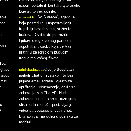
našem portalu ili kontaktirajte osobe
koje su to već učinile.
anje.
sosweet.hr
„So Sweet-a“, agencije
nas.
koja posreduje u uspostavljanju
trajnih ljubavnih veza, suživota i
ni
brakova. Ovdje ste jer tražite
Ljubav, svog životnog partnera,
sobu
suputnika... osobu koja će Vas
pratiti u zajedničkim budućim
trenucima vašeg života.
l za
oglase
minichathr.com
Ovo je Besplatan
 spoj,
najbolji chat u Hrvatskoj i to bez
užati
prijave email adrese. Mjesto za
e
opuštanje, upoznavanje, druženje i
zabavu je MiniChatHR. Nudi
zabavne opcije: slanje i razmijenu
a
slika, online crteži, postavljanje
a.
videa sa youtube, privatni chat.
Brbljaonica ima odličnu posršku za
mobitel.