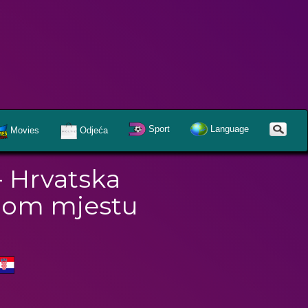
Sport
Language
Movies
Odjeća
 Hrvatska
dnom mjestu