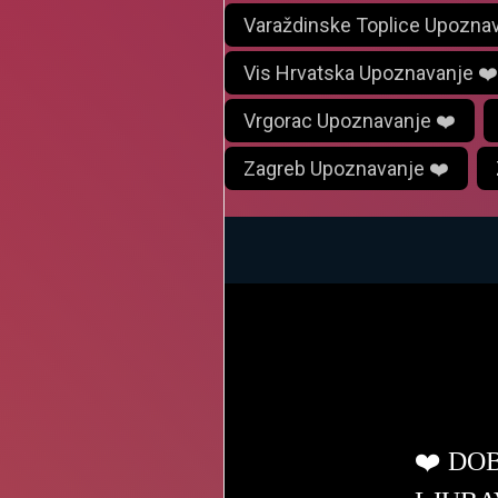
Varaždinske Toplice Upoznav
Vis Hrvatska Upoznavanje ❤️
Vrgorac Upoznavanje ❤️
Zagreb Upoznavanje ❤️
ljub
❤️ DO