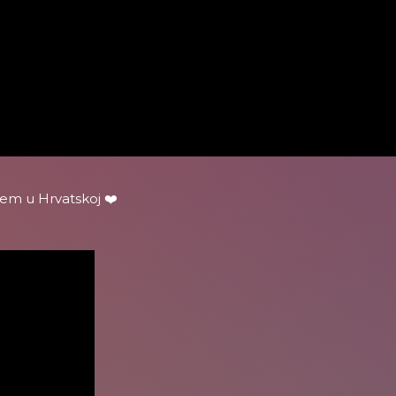
tem u Hrvatskoj ❤️