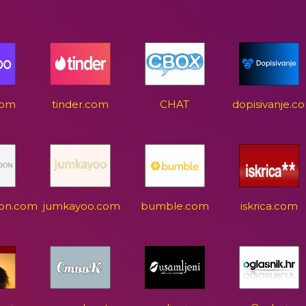
com
tinder.com
CHAT
dopisivanje.c
on.com
jumkayoo.com
bumble.com
iskrica.com