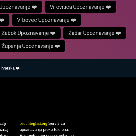
 Upoznavanje ❤️
Virovitica Upoznavanje ❤️
❤️
Vrbovec Upoznavanje ❤️
Zabok Upoznavanje ❤️
Zadar Upoznavanje ❤️
Županja Upoznavanje ❤️
vatska ❤️
alji
osobnioglasi.org
Servis za
oznaj
upoznavanje preko telefona.
li na
Postavite svoj osobni oglas na