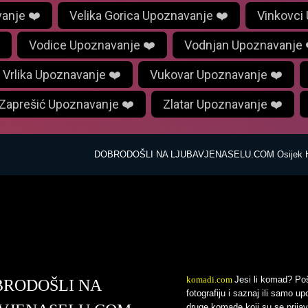
anje ❤️
Velika Gorica Upoznavanje ❤️
Vinkovci
Vodice Upoznavanje ❤️
Vodnjan Upoznavanje 
Vrlika Upoznavanje ❤️
Vukovar Upoznavanje ❤️
Zaprešić Upoznavanje ❤️
Zlatar Upoznavanje ❤️
DOBRODOŠLI NA LJUBAVJENASELU.COM Osijek Hr
avjenaselu.com
komadi.com
Jesi li komad? Poš
BRODOŠLI NA
fotografiju i saznaj ili samo up
druge komade koji su se prijavi