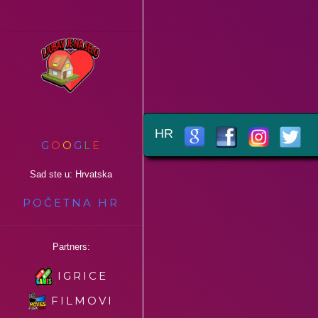
HR
G
O
O
G
L
E
Sad ste u: Hrvatska
POČETNA HR
Partners:
IGRICE
FILMOVI