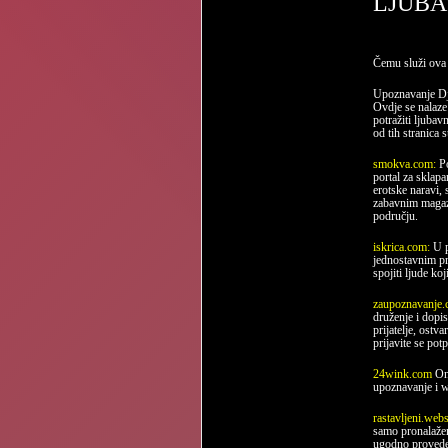
LJUBA
Čemu služi ova 
Upoznavanje Dj
Ovdje se nalaze
potražiti ljubav
od tih stranica s
smokva.com:
P
portal za sklapa
erotske naravi, 
zabavnim maga
području.
iskrica.com:
U p
jednostavnim pr
spojiti ljude koj
zaupoznavanje
druženje i dopis
prijatelje, ostva
prijavite se pot
24wink.com
On
upoznavanje i 
rastavljeni.we
samo pronalažen
ugodno proved