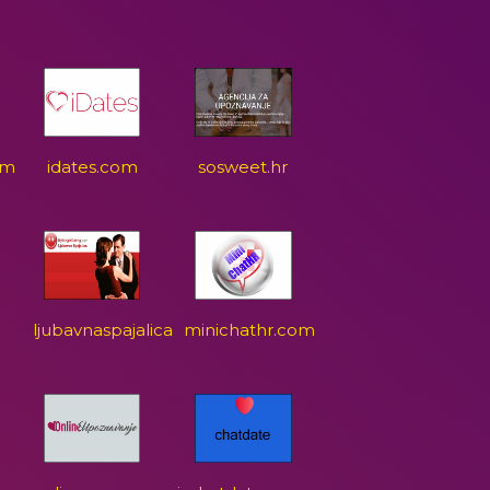
om
idates.com
sosweet.hr
ljubavnaspajalica
minichathr.com