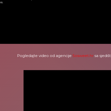
vu.
Pogledajte video od agencije
Sosweet.hr
sa sjediš