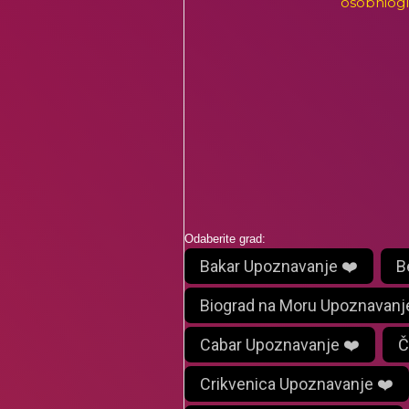
osobniogl
Odaberite grad:
Bakar Upoznavanje ❤️
B
Biograd na Moru Upoznavanj
Cabar Upoznavanje ❤️
Č
Crikvenica Upoznavanje ❤️