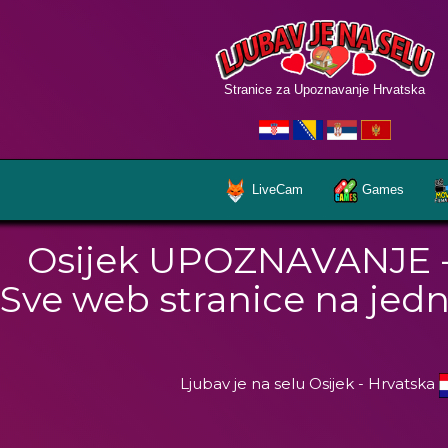
Stranice za Upoznavanje Hrvatska
LiveCam
Games
Osijek UPOZNAVANJE -
Sve web stranice na je
Ljubav je na selu Osijek - Hrvatska