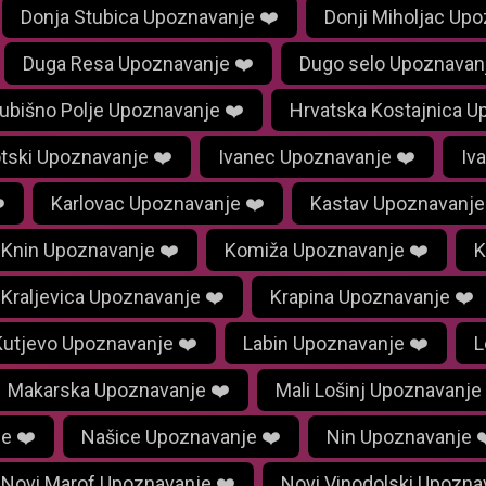
Donja Stubica Upoznavanje ❤️
Donji Miholjac Upo
Duga Resa Upoznavanje ❤️
Dugo selo Upoznavan
ubišno Polje Upoznavanje ❤️
Hrvatska Kostajnica U
tski Upoznavanje ❤️
Ivanec Upoznavanje ❤️
Iv
️
Karlovac Upoznavanje ❤️
Kastav Upoznavanje
Knin Upoznavanje ❤️
Komiža Upoznavanje ❤️
K
Kraljevica Upoznavanje ❤️
Krapina Upoznavanje ❤️
Kutjevo Upoznavanje ❤️
Labin Upoznavanje ❤️
L
Makarska Upoznavanje ❤️
Mali Lošinj Upoznavanje
e ❤️
Našice Upoznavanje ❤️
Nin Upoznavanje ❤
Novi Marof Upoznavanje ❤️
Novi Vinodolski Upozna