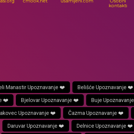
asi.org
cmook.net
usamljeni.com
Osobni
kontakti
eli Manastir Upoznavanje ❤️
Belišće Upoznavanje ❤️
e ❤️
Bjelovar Upoznavanje ❤️
Buje Upoznavanje
akovec Upoznavanje ❤️
Čazma Upoznavanje ❤️
Daruvar Upoznavanje ❤️
Delnice Upoznavanje ❤️