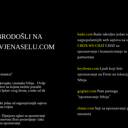
avjenaselu.com
badu.com
Badu takodjer jedan o
BRODOŠLI NA
najpopularnijih web sajtova na s
VJENASELU.COM
CBOX.WS CHAT
CHAT za
upoznavanje i komuniciranje sa
partnerima
heyfiesta.com
Ljudi koji žele
upoznavanje na Fiesti na lokacij
stranica?
Srbija
evojaka i momaka Srbija... Ovdje
jtovi na kojima možete potražiti
i ljubav svog života, a neke od tih
goglasi.com
Prati pretragu
"upoznavanje Srbija"
er jedan od najposjećenijih sajtova
na svijetu
elmaz.com
Sajt za upoznavanje 
interneta
e:
Dijaspora oglasi za upoznavanje
domovinu Brzo postavljanje i laka
 za upoznavanje