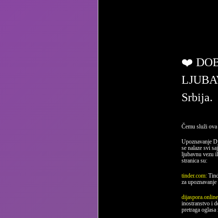
ljub
❤️ DO
LJUBA
Srbija.
Čemu služi ova 
Upoznavanje Dj
se nalaze svi sa
ljubavnu vezu il
stranica su:
tinder.com:
Tind
za upoznavanje 
dijaspora.onlin
inostranstvo i 
pretraga oglasa