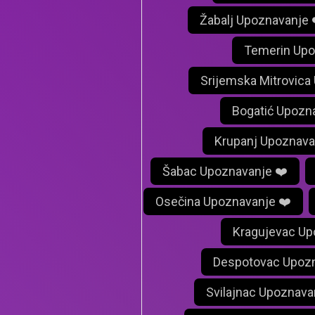
Žabalj Upoznavanje 
Temerin Upo
Srijemska Mitrovica
Bogatić Upozn
Krupanj Upoznava
Šabac Upoznavanje ❤️
Osečina Upoznavanje ❤️
Kragujevac Up
Despotovac Upozn
Svilajnac Upoznava