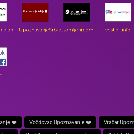
malan
UpoznavanjeSrbija
usamljeni.com
vestio....info
E
anje ❤️
Voždovac Upoznavanje ❤️
Vračar Upoz