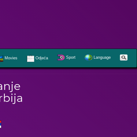
Sport
Language
Movies
Odjeća
anje
rbija