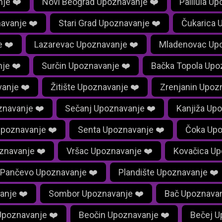
je ❤️
Novi Beograd Upoznavanje ❤️
Palilula U
avanje ❤️
Stari Grad Upoznavanje ❤️
Čukarica 
e ❤️
Lazarevac Upoznavanje ❤️
Mladenovac Upo
je ❤️
Surčin Upoznavanje ❤️
Bačka Topola Upo
anje ❤️
Žitište Upoznavanje ❤️
Zrenjanin Upoz
znavanje ❤️
Sečanj Upoznavanje ❤️
Kanjiža Up
Upoznavanje ❤️
Senta Upoznavanje ❤️
Čoka Upo
znavanje ❤️
Vršac Upoznavanje ❤️
Kovačica Up
Pančevo Upoznavanje ❤️
Plandište Upoznavanje ❤️
anje ❤️
Sombor Upoznavanje ❤️
Bač Upoznavan
Upoznavanje ❤️
Beočin Upoznavanje ❤️
Bečej U