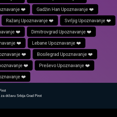
oznavanje ❤️
Gadžin Han Upoznavanje ❤️
Ražanj Upoznavanje ❤️
Svrljig Upoznavanje ❤️
navanje ❤️
Dimitrovgrad Upoznavanje ❤️
navanje ❤️
Lebane Upoznavanje ❤️
oznavanje ❤️
Bosilegrad Upoznavanje ❤️
poznavanje ❤️
Preševo Upoznavanje ❤️
oznavanje ❤️
irot
za državu Srbija Grad Pirot