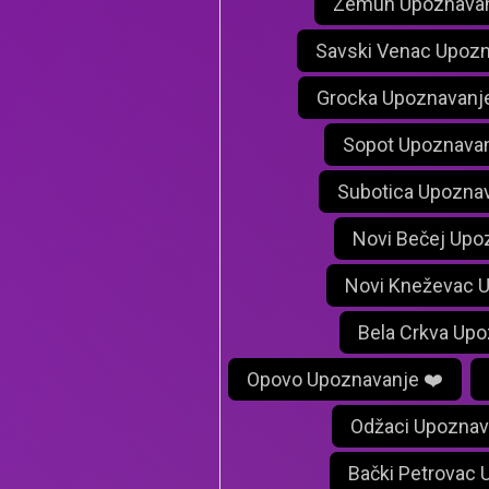
Zemun Upoznavan
Savski Venac Upozn
Grocka Upoznavanj
Sopot Upoznavan
Subotica Upoznav
Novi Bečej Upo
Novi Kneževac 
Bela Crkva Upo
Opovo Upoznavanje ❤️
Odžaci Upoznav
Bački Petrovac 