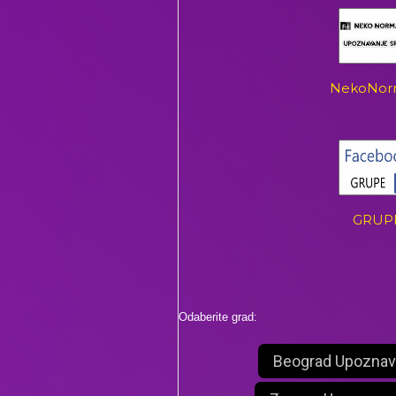
NekoNor
GRUP
Odaberite grad:
Beograd Upoznav