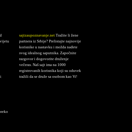
d
sajtzaupoznavanje.net
Tražite li žene
vijetu
partnera iz Srbije? Prelistajte najnovije
korisnike u nastavku i možda nađete
svog idealnog saputnika. Započnite
razgovor i dogovorite druženje
večeras. Naš sajt ima na 1000
registrovanih korisnika koji su oduvek
i:
tražili da se druže sa osobom kao Vi!
preko