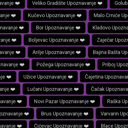
vanje ❤️
Veliko Gradište Upoznavanje ❤️
Golub
anje ❤️
Kučevo Upoznavanje ❤️
Malo Crniće Up
navanje ❤️
Bor Upoznavanje ❤️
Kladovo Upozna
anje ❤️
Boljevac Upoznavanje ❤️
Zaječar Upoz
avanje ❤️
Arilje Upoznavanje ❤️
Bajina Bašta U
navanje ❤️
Požega Upoznavanje ❤️
Priboj Upo
je ❤️
Užice Upoznavanje ❤️
Čajetina Upoznava
anje ❤️
Lučani Upoznavanje ❤️
Čačak Upoznava
navanje ❤️
Novi Pazar Upoznavanje ❤️
Raška Up
oznavanje ❤️
Brus Upoznavanje ❤️
Varvarin Up
navanje ❤️
Ćićevac Upoznavanje ❤️
Blace Upozn