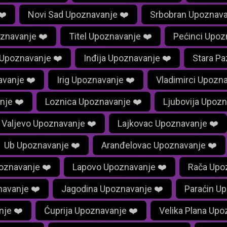
❤️
Novi Sad Upoznavanje ❤️
Srbobran Upoznava
znavanje ❤️
Titel Upoznavanje ❤️
Pećinci Upoz
 Upoznavanje ❤️
Inđija Upoznavanje ❤️
Stara P
avanje ❤️
Irig Upoznavanje ❤️
Vladimirci Upozn
nje ❤️
Loznica Upoznavanje ❤️
Ljubovija Upozn
Valjevo Upoznavanje ❤️
Lajkovac Upoznavanje ❤️
Ub Upoznavanje ❤️
Aranđelovac Upoznavanje ❤️
oznavanje ❤️
Lapovo Upoznavanje ❤️
Rača Upo
avanje ❤️
Jagodina Upoznavanje ❤️
Paraćin U
nje ❤️
Ćuprija Upoznavanje ❤️
Velika Plana Upo