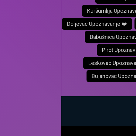
Kuršumlija Upoznav
Doljevac Upoznavanje ❤️
Babušnica Upoznav
Pirot Upoznav
Leskovac Upoznava
Bujanovac Upozna