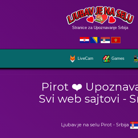
Stranice za Upoznavanje Srbija
LiveCam
Games
Pirot ❤️ Upoznav
Svi web sajtovi - S
Ljubav je na selu Pirot - Srbija