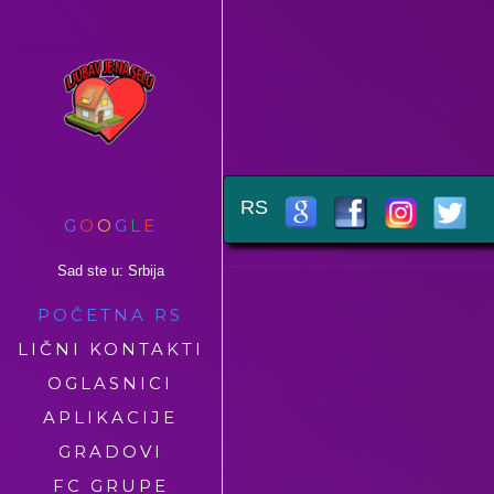
RS
G
O
O
G
L
E
Sad ste u: Srbija
POČETNA RS
LIČNI KONTAKTI
OGLASNICI
APLIKACIJE
GRADOVI
FC GRUPE