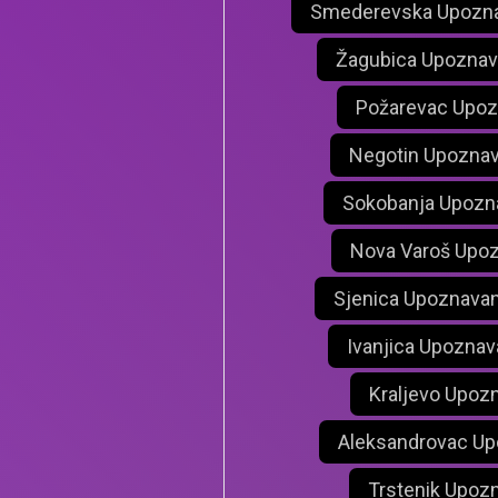
Smederevska Upozna
Žagubica Upoznav
Požarevac Upoz
Negotin Upoznav
Sokobanja Upozn
Nova Varoš Upoz
Sjenica Upoznavan
Ivanjica Upoznav
Kraljevo Upoz
Aleksandrovac Up
Trstenik Upoz