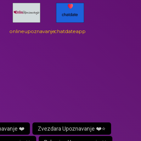
onlineupoznavanje
chatdateapp
navanje ❤️
Zvezdara Upoznavanje ❤️⭐