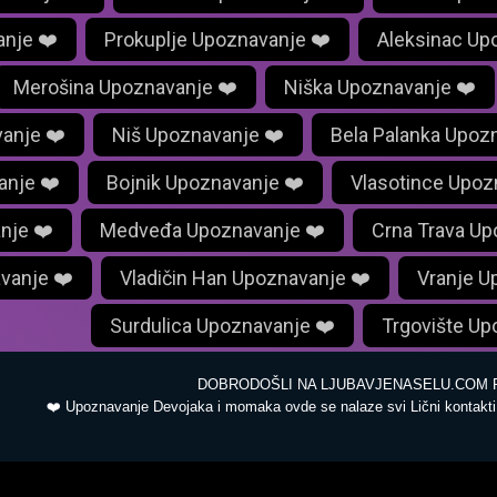
anje ❤️
Prokuplje Upoznavanje ❤️
Aleksinac Up
Merošina Upoznavanje ❤️
Niška Upoznavanje ❤️
anje ❤️
Niš Upoznavanje ❤️
Bela Palanka Upoz
anje ❤️
Bojnik Upoznavanje ❤️
Vlasotince Upoz
nje ❤️
Medveđa Upoznavanje ❤️
Crna Trava Up
vanje ❤️
Vladičin Han Upoznavanje ❤️
Vranje U
Surdulica Upoznavanje ❤️
Trgovište Up
DOBRODOŠLI NA LJUBAVJENASELU.COM P
❤️ Upoznavanje Devojaka i momaka ovde se nalaze svi Lični kontakti 