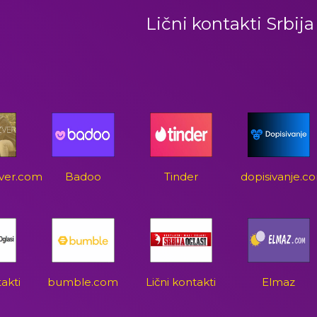
Lični kontakti Srbija
zver.com
Badoo
Tinder
dopisivanje.c
takti
bumble.com
Lični kontakti
Elmaz