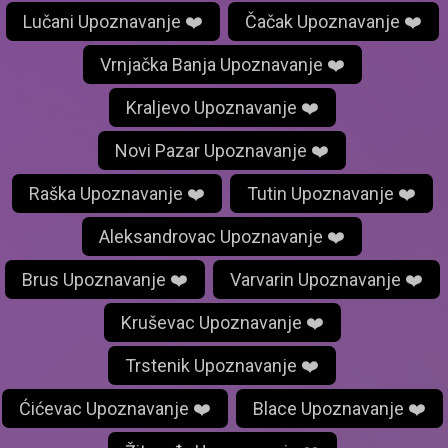
Lučani Upoznavanje ❤️
Čačak Upoznavanje ❤️
Vrnjačka Banja Upoznavanje ❤️
Kraljevo Upoznavanje ❤️
Novi Pazar Upoznavanje ❤️
Raška Upoznavanje ❤️
Tutin Upoznavanje ❤️
Aleksandrovac Upoznavanje ❤️
Brus Upoznavanje ❤️
Varvarin Upoznavanje ❤️
Kruševac Upoznavanje ❤️
Trstenik Upoznavanje ❤️
Ćićevac Upoznavanje ❤️
Blace Upoznavanje ❤️