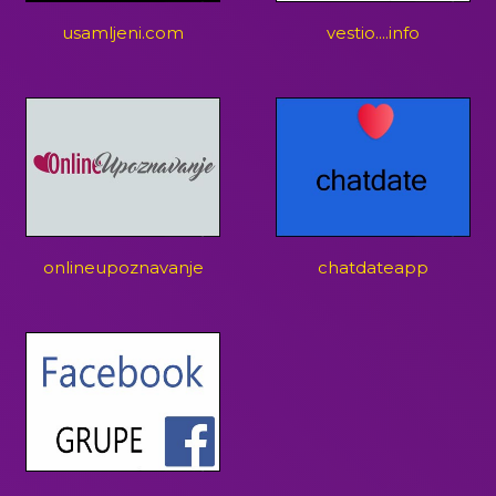
usamljeni.com
vestio....info
onlineupoznavanje
chatdateapp