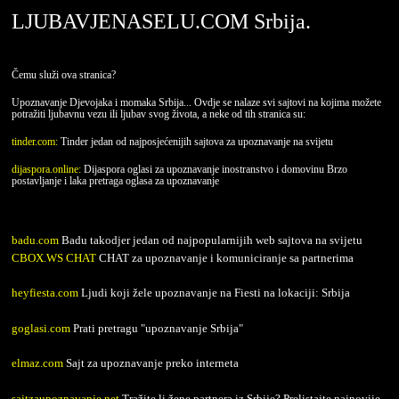
LJUBAVJENASELU.COM Srbija.
Čemu služi ova stranica?
Upoznavanje Djevojaka i momaka Srbija... Ovdje se nalaze svi sajtovi na kojima možete
potražiti ljubavnu vezu ili ljubav svog života, a neke od tih stranica su:
tinder.com:
Tinder jedan od najposjećenijih sajtova za upoznavanje na svijetu
dijaspora.online:
Dijaspora oglasi za upoznavanje inostranstvo i domovinu Brzo
postavljanje i laka pretraga oglasa za upoznavanje
badu.com
Badu takodjer jedan od najpopularnijih web sajtova na svijetu
CBOX.WS CHAT
CHAT za upoznavanje i komuniciranje sa partnerima
heyfiesta.com
Ljudi koji žele upoznavanje na Fiesti na lokaciji: Srbija
goglasi.com
Prati pretragu "upoznavanje Srbija"
elmaz.com
Sajt za upoznavanje preko interneta
sajtzaupoznavanje.net
Tražite li žene partnera iz Srbije? Prelistajte najnovije