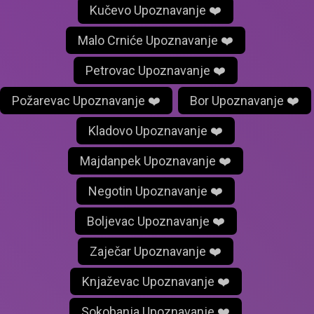
Kučevo Upoznavanje ❤️
Malo Crniće Upoznavanje ❤️
Petrovac Upoznavanje ❤️
Požarevac Upoznavanje ❤️
Bor Upoznavanje ❤️
Kladovo Upoznavanje ❤️
Majdanpek Upoznavanje ❤️
Negotin Upoznavanje ❤️
Boljevac Upoznavanje ❤️
Zaječar Upoznavanje ❤️
Knjaževac Upoznavanje ❤️
Sokobanja Upoznavanje ❤️