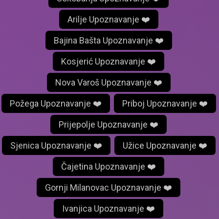
Arilje Upoznavanje ❤️
Bajina Bašta Upoznavanje ❤️
Kosjerić Upoznavanje ❤️
Nova Varoš Upoznavanje ❤️
Požega Upoznavanje ❤️
Priboj Upoznavanje ❤️
Prijepolje Upoznavanje ❤️
Sjenica Upoznavanje ❤️
Užice Upoznavanje ❤️
Čajetina Upoznavanje ❤️
Gornji Milanovac Upoznavanje ❤️
Ivanjica Upoznavanje ❤️