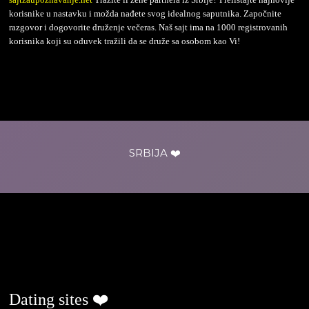
korisnike u nastavku i možda nađete svog idealnog saputnika. Započnite
razgovor i dogovorite druženje večeras. Naš sajt ima na 1000 registrovanih
korisnika koji su oduvek tražili da se druže sa osobom kao Vi!
SRBIJA ❤️
ljubavjenaselu.com
Dating sites ❤️