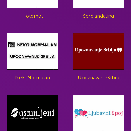
Hotornot
Serbiandating
NekoNormalan
UpoznavanjeSrbija