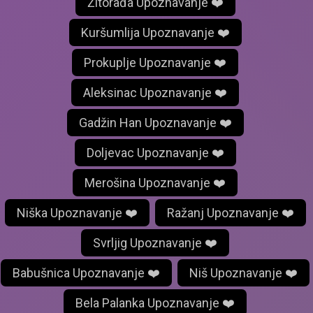
Žitorađa Upoznavanje ❤️
Kuršumlija Upoznavanje ❤️
Prokuplje Upoznavanje ❤️
Aleksinac Upoznavanje ❤️
Gadžin Han Upoznavanje ❤️
Doljevac Upoznavanje ❤️
Merošina Upoznavanje ❤️
Niška Upoznavanje ❤️
Ražanj Upoznavanje ❤️
Svrljig Upoznavanje ❤️
Babušnica Upoznavanje ❤️
Niš Upoznavanje ❤️
Bela Palanka Upoznavanje ❤️