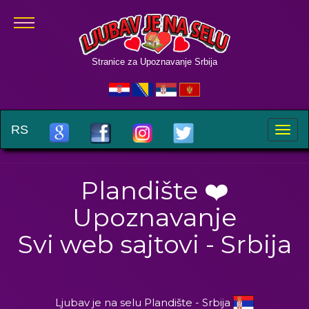
Stranice za Upoznavanje Srbija
RS
Toggle
naviga
Plandište ❤️
Upoznavanje
Svi web sajtovi - Srbija
Ljubav je na selu Plandište - Srbija