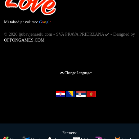
Mi takodjer volimo:
G
o
o
g
l
e
©
2026 ljubavjenaselu.com - SVA PRAVA PRIDRŽANA ✔️ - Designed by
OFFONGAMES.COM
👄 Change Language:
Partners: