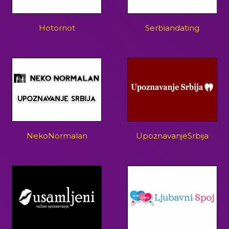
Hotornot
Serbiandating
NekoNormalan
UpoznavanjeSrbija