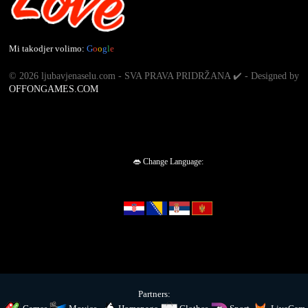
Mi takodjer volimo:
G
o
o
g
l
e
©
2026 ljubavjenaselu.com - SVA PRAVA PRIDRŽANA ✔️ - Designed by
OFFONGAMES.COM
👄 Change Language:
Partners: