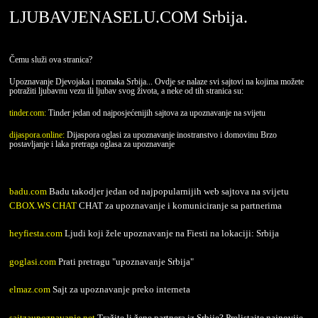
LJUBAVJENASELU.COM Srbija.
Čemu služi ova stranica?
Upoznavanje Djevojaka i momaka Srbija... Ovdje se nalaze svi sajtovi na kojima možete
potražiti ljubavnu vezu ili ljubav svog života, a neke od tih stranica su:
tinder.com:
Tinder jedan od najposjećenijih sajtova za upoznavanje na svijetu
dijaspora.online:
Dijaspora oglasi za upoznavanje inostranstvo i domovinu Brzo
postavljanje i laka pretraga oglasa za upoznavanje
badu.com
Badu takodjer jedan od najpopularnijih web sajtova na svijetu
CBOX.WS CHAT
CHAT za upoznavanje i komuniciranje sa partnerima
heyfiesta.com
Ljudi koji žele upoznavanje na Fiesti na lokaciji: Srbija
goglasi.com
Prati pretragu "upoznavanje Srbija"
elmaz.com
Sajt za upoznavanje preko interneta
sajtzaupoznavanje.net
Tražite li žene partnera iz Srbije? Prelistajte najnovije