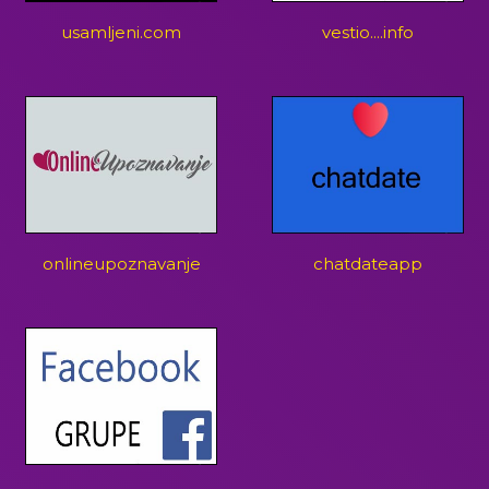
usamljeni.com
vestio....info
onlineupoznavanje
chatdateapp