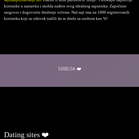
korisnike u nastavku i možda nađete svog idealnog saputnika. Započnite
razgovor i dogovorite druženje večeras. Naš sajt ima na 1000 registrovanih
korisnika koji su oduvek tražili da se druže sa osobom kao Vi!
SRBIJA ❤️
ljubavjenaselu.com
Dating sites ❤️