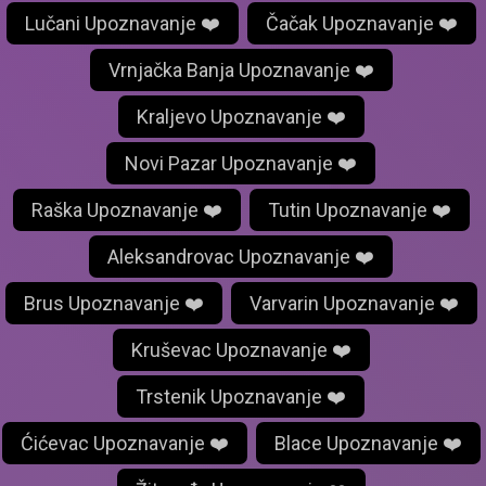
Lučani Upoznavanje ❤️
Čačak Upoznavanje ❤️
Vrnjačka Banja Upoznavanje ❤️
Kraljevo Upoznavanje ❤️
Novi Pazar Upoznavanje ❤️
Raška Upoznavanje ❤️
Tutin Upoznavanje ❤️
Aleksandrovac Upoznavanje ❤️
Brus Upoznavanje ❤️
Varvarin Upoznavanje ❤️
Kruševac Upoznavanje ❤️
Trstenik Upoznavanje ❤️
Ćićevac Upoznavanje ❤️
Blace Upoznavanje ❤️