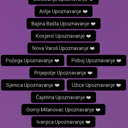
Arilje Upoznavanje ❤️
Bajina Bašta Upoznavanje ❤️
Kosjerić Upoznavanje ❤️
Nova Varoš Upoznavanje ❤️
Požega Upoznavanje ❤️
Priboj Upoznavanje ❤️
Prijepolje Upoznavanje ❤️
Sjenica Upoznavanje ❤️
Užice Upoznavanje ❤️
Čajetina Upoznavanje ❤️
Gornji Milanovac Upoznavanje ❤️
Ivanjica Upoznavanje ❤️