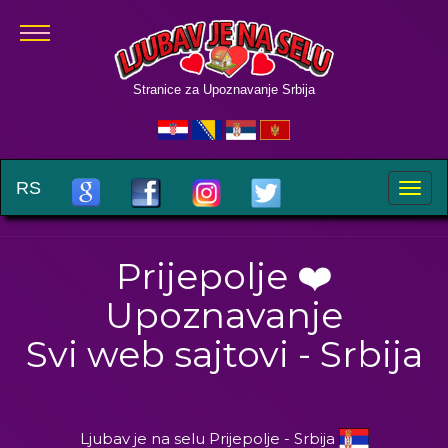
Stranice za Upoznavanje Srbija
RS
Toggle
naviga
Prijepolje ❤️
Upoznavanje
Svi web sajtovi - Srbija
Ljubav je na selu Prijepolje - Srbija