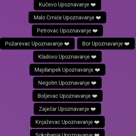
Kučevo Upoznavanje ❤️
Malo Crniće Upoznavanje ❤️
Petrovac Upoznavanje ❤️
Požarevac Upoznavanje ❤️
Bor Upoznavanje ❤️
Kladovo Upoznavanje ❤️
Majdanpek Upoznavanje ❤️
Negotin Upoznavanje ❤️
Boljevac Upoznavanje ❤️
Zaječar Upoznavanje ❤️
Knjaževac Upoznavanje ❤️
Sokobanja Upoznavanje ❤️