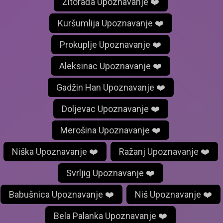
Žitorađa Upoznavanje ❤️
Kuršumlija Upoznavanje ❤️
Prokuplje Upoznavanje ❤️
Aleksinac Upoznavanje ❤️
Gadžin Han Upoznavanje ❤️
Doljevac Upoznavanje ❤️
Merošina Upoznavanje ❤️
Niška Upoznavanje ❤️
Ražanj Upoznavanje ❤️
Svrljig Upoznavanje ❤️
Babušnica Upoznavanje ❤️
Niš Upoznavanje ❤️
Bela Palanka Upoznavanje ❤️