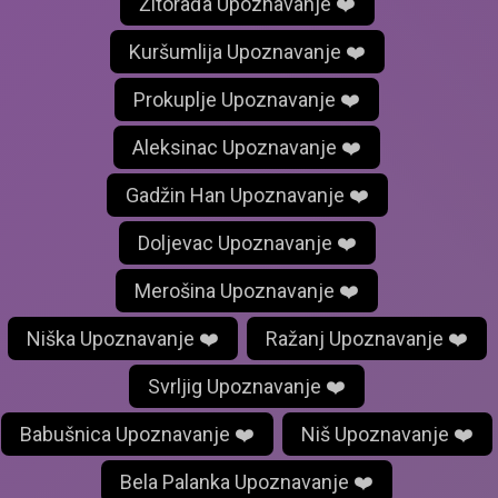
Žitorađa Upoznavanje ❤️
Kuršumlija Upoznavanje ❤️
Prokuplje Upoznavanje ❤️
Aleksinac Upoznavanje ❤️
Gadžin Han Upoznavanje ❤️
Doljevac Upoznavanje ❤️
Merošina Upoznavanje ❤️
Niška Upoznavanje ❤️
Ražanj Upoznavanje ❤️
Svrljig Upoznavanje ❤️
Babušnica Upoznavanje ❤️
Niš Upoznavanje ❤️
Bela Palanka Upoznavanje ❤️