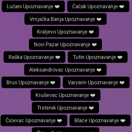
Lučani Upoznavanje ❤️
Čačak Upoznavanje ❤️
Vrnjačka Banja Upoznavanje ❤️
Kraljevo Upoznavanje ❤️
Novi Pazar Upoznavanje ❤️
Raška Upoznavanje ❤️
Tutin Upoznavanje ❤️
Aleksandrovac Upoznavanje ❤️
Brus Upoznavanje ❤️
Varvarin Upoznavanje ❤️
Kruševac Upoznavanje ❤️
Trstenik Upoznavanje ❤️
Ćićevac Upoznavanje ❤️
Blace Upoznavanje ❤️