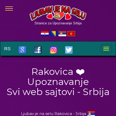
Stranice za Upoznavanje Srbija
RS
Toggle
naviga
Rakovica ❤️
Upoznavanje
Svi web sajtovi - Srbija
Ljubav je na selu Rakovica - Srbija