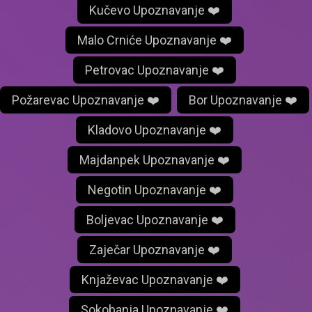
Kučevo Upoznavanje ❤️
Malo Crniće Upoznavanje ❤️
Petrovac Upoznavanje ❤️
Požarevac Upoznavanje ❤️
Bor Upoznavanje ❤️
Kladovo Upoznavanje ❤️
Majdanpek Upoznavanje ❤️
Negotin Upoznavanje ❤️
Boljevac Upoznavanje ❤️
Zaječar Upoznavanje ❤️
Knjaževac Upoznavanje ❤️
Sokobanja Upoznavanje ❤️