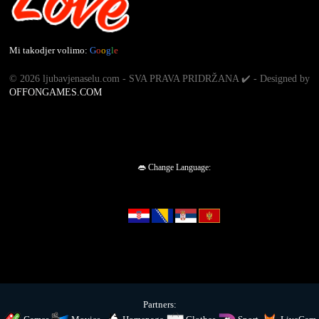
Mi takodjer volimo:
G
o
o
g
l
e
©
2026 ljubavjenaselu.com - SVA PRAVA PRIDRŽANA ✔️ - Designed by
OFFONGAMES.COM
👄 Change Language:
Partners: