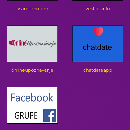
usamljeni.com
vestio....info
onlineupoznavanje
chatdateapp