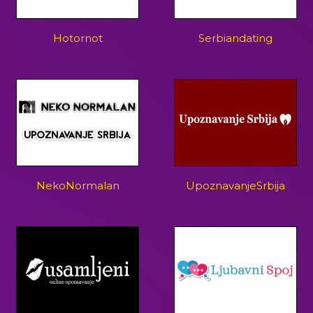
Hotornot
Serbiandating
NekoNormalan
UpoznavanjeSrbija