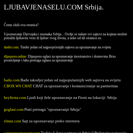
LJUBAVJENASELU.COM Srbija.
Čemu služi ova stranica?
Upoznavanje Djevojaka i momaka Srbija... Ovdje se nalaze svi sajtovi na kojima možete
potražiti ljubavnu vezu ili ljubav svog života, a neke od tih stranica su:
tinder.com:
Tinder jedan od najposjećenijih sajtova za upoznavanje na svijetu
dijaspora.online:
Dijaspora oglasi za upoznavanje inostranstvo i domovinu Brzo
postavljanje i laka pretraga oglasa za upoznavanje
badu.com
Badu takodjer jedan od najpopularnijih web sajtova na svijetu
CBOX.WS CHAT
CHAT za upoznavanje i komuniciranje sa partnerima
heyfiesta.com
Ljudi koji žele upoznavanje na Fiesti na lokaciji: Srbija
goglasi.com
Prati pretragu "upoznavanje Srbija"
elmaz.com
Sajt za upoznavanje preko interneta
sajtzaupoznavanje.net
Tražite li žene partnera iz Srbije? Prelistajte najnovije