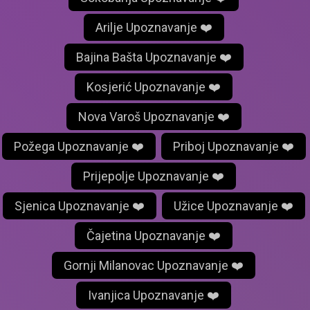
Arilje Upoznavanje ❤️
Bajina Bašta Upoznavanje ❤️
Kosjerić Upoznavanje ❤️
Nova Varoš Upoznavanje ❤️
Požega Upoznavanje ❤️
Priboj Upoznavanje ❤️
Prijepolje Upoznavanje ❤️
Sjenica Upoznavanje ❤️
Užice Upoznavanje ❤️
Čajetina Upoznavanje ❤️
Gornji Milanovac Upoznavanje ❤️
Ivanjica Upoznavanje ❤️