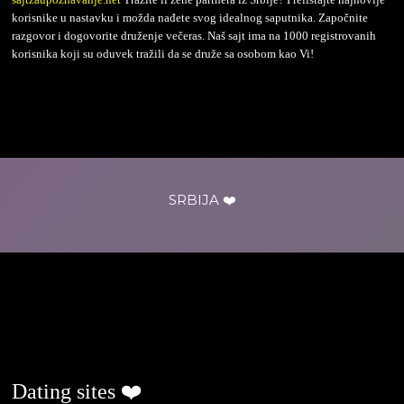
korisnike u nastavku i možda nađete svog idealnog saputnika. Započnite
razgovor i dogovorite druženje večeras. Naš sajt ima na 1000 registrovanih
korisnika koji su oduvek tražili da se druže sa osobom kao Vi!
SRBIJA ❤️
ljubavjenaselu.com
Dating sites ❤️