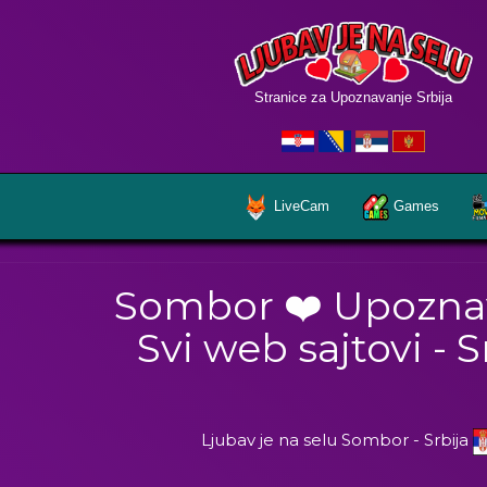
Stranice za Upoznavanje Srbija
LiveCam
Games
Sombor ❤️ Upozna
Svi web sajtovi - S
Ljubav je na selu Sombor - Srbija