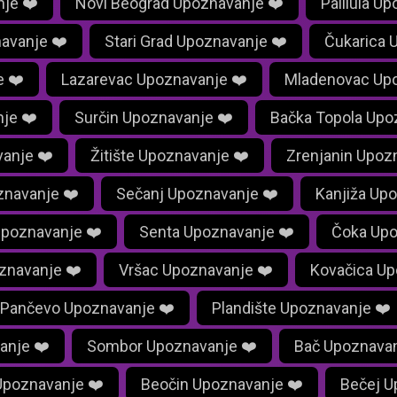
je ❤️
Novi Beograd Upoznavanje ❤️
Palilula U
avanje ❤️
Stari Grad Upoznavanje ❤️
Čukarica 
e ❤️
Lazarevac Upoznavanje ❤️
Mladenovac Upo
je ❤️
Surčin Upoznavanje ❤️
Bačka Topola Upo
anje ❤️
Žitište Upoznavanje ❤️
Zrenjanin Upoz
znavanje ❤️
Sečanj Upoznavanje ❤️
Kanjiža Up
Upoznavanje ❤️
Senta Upoznavanje ❤️
Čoka Upo
znavanje ❤️
Vršac Upoznavanje ❤️
Kovačica Up
Pančevo Upoznavanje ❤️
Plandište Upoznavanje ❤️
anje ❤️
Sombor Upoznavanje ❤️
Bač Upoznavan
Upoznavanje ❤️
Beočin Upoznavanje ❤️
Bečej U