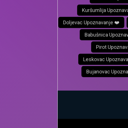
Kuršumlija Upoznav
Doljevac Upoznavanje ❤️
Babušnica Upoznav
Pirot Upoznav
Leskovac Upoznava
Bujanovac Upozna