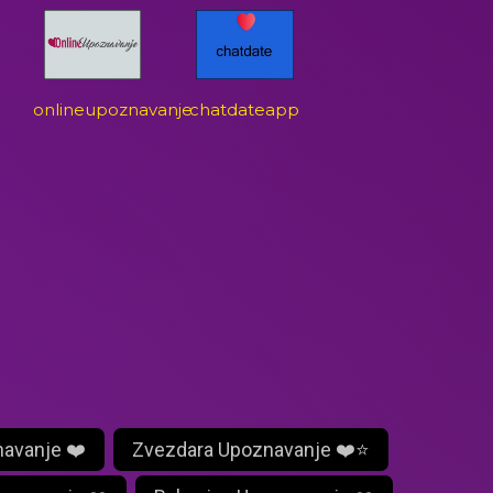
onlineupoznavanje
chatdateapp
navanje ❤️
Zvezdara Upoznavanje ❤️⭐