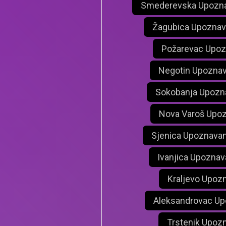
Smederevska Upozna
Žagubica Upoznav
Požarevac Upoz
Negotin Upoznav
Sokobanja Upozn
Nova Varoš Upoz
Sjenica Upoznavan
Ivanjica Upoznav
Kraljevo Upoz
Aleksandrovac Up
Trstenik Upoz