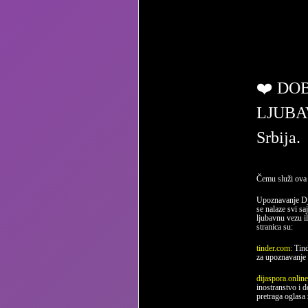
ljub
❤️ DO
LJUBA
Srbija.
Čemu služi ova 
Upoznavanje Dj
se nalaze svi sa
ljubavnu vezu il
stranica su:
tinder.com:
Tind
za upoznavanje 
dijaspora.onlin
inostranstvo i 
pretraga oglasa