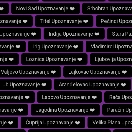
❤️
Novi Sad Upoznavanje ❤️
Srbobran Upoznava
znavanje ❤️
Titel Upoznavanje ❤️
Pećinci Upoz
 Upoznavanje ❤️
Inđija Upoznavanje ❤️
Stara P
avanje ❤️
Irig Upoznavanje ❤️
Vladimirci Upozn
nje ❤️
Loznica Upoznavanje ❤️
Ljubovija Upozn
Valjevo Upoznavanje ❤️
Lajkovac Upoznavanje ❤️
Ub Upoznavanje ❤️
Aranđelovac Upoznavanje ❤️
oznavanje ❤️
Lapovo Upoznavanje ❤️
Rača Upo
avanje ❤️
Jagodina Upoznavanje ❤️
Paraćin U
nje ❤️
Ćuprija Upoznavanje ❤️
Velika Plana Upo