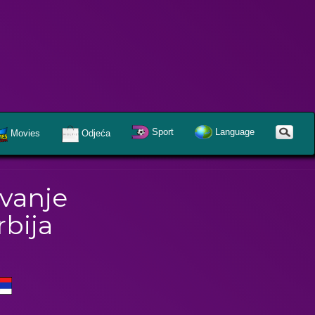
Sport
Language
Movies
Odjeća
vanje
rbija