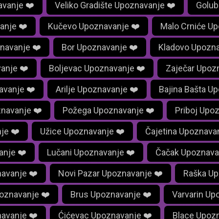
vanje ❤️
Veliko Gradište Upoznavanje ❤️
Golub
anje ❤️
Kučevo Upoznavanje ❤️
Malo Crniće Up
navanje ❤️
Bor Upoznavanje ❤️
Kladovo Upozna
anje ❤️
Boljevac Upoznavanje ❤️
Zaječar Upoz
avanje ❤️
Arilje Upoznavanje ❤️
Bajina Bašta U
navanje ❤️
Požega Upoznavanje ❤️
Priboj Upo
je ❤️
Užice Upoznavanje ❤️
Čajetina Upoznava
anje ❤️
Lučani Upoznavanje ❤️
Čačak Upoznava
navanje ❤️
Novi Pazar Upoznavanje ❤️
Raška Up
oznavanje ❤️
Brus Upoznavanje ❤️
Varvarin Up
navanje ❤️
Ćićevac Upoznavanje ❤️
Blace Upozn