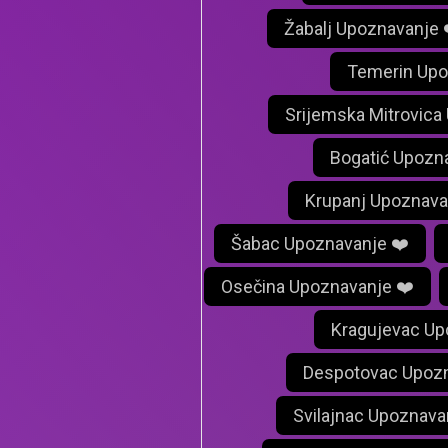
Žabalj Upoznavanje 
Temerin Upo
Srijemska Mitrovica
Bogatić Upozn
Krupanj Upoznava
Šabac Upoznavanje ❤️
Osečina Upoznavanje ❤️
Kragujevac Up
Despotovac Upozn
Svilajnac Upoznava