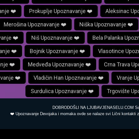
anje ❤️
Prokuplje Upoznavanje ❤️
Aleksinac Up
Merošina Upoznavanje ❤️
Niška Upoznavanje ❤️
anje ❤️
Niš Upoznavanje ❤️
Bela Palanka Upoz
anje ❤️
Bojnik Upoznavanje ❤️
Vlasotince Upoz
nje ❤️
Medveđa Upoznavanje ❤️
Crna Trava Up
vanje ❤️
Vladičin Han Upoznavanje ❤️
Vranje U
Surdulica Upoznavanje ❤️
Trgovište Up
DOBRODOŠLI NA LJUBAVJENASELU.COM S
❤️ Upoznavanje Devojaka i momaka ovde se nalaze svi Lični kontakti 