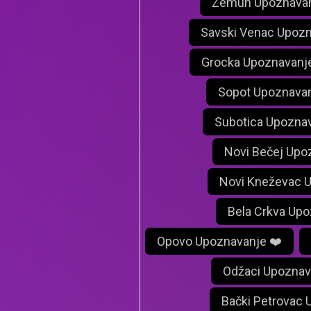
Zemun Upoznavan
Savski Venac Upozn
Grocka Upoznavanj
Sopot Upoznavan
Subotica Upoznav
Novi Bečej Upo
Novi Kneževac 
Bela Crkva Upo
Opovo Upoznavanje ❤️
Odžaci Upoznav
Bački Petrovac 