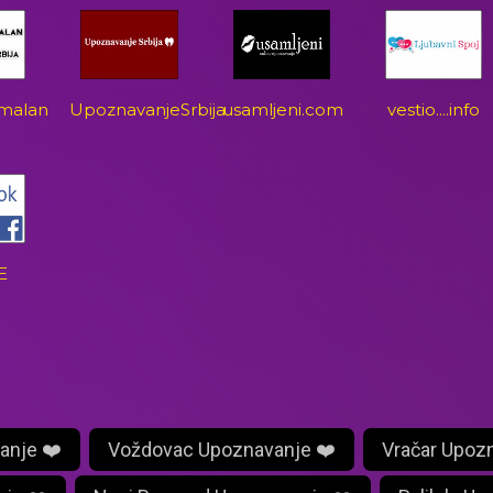
malan
UpoznavanjeSrbija
usamljeni.com
vestio....info
E
anje ❤️
Voždovac Upoznavanje ❤️
Vračar Upoz