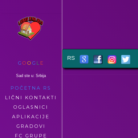
RS
G
O
O
G
L
E
Sad ste u: Srbija
POČETNA RS
LIČNI KONTAKTI
OGLASNICI
APLIKACIJE
GRADOVI
FC GRUPE