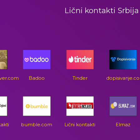
Lični kontakti Srbija
zver.com
Badoo
Tinder
dopisivanje.c
takti
bumble.com
Lični kontakti
Elmaz