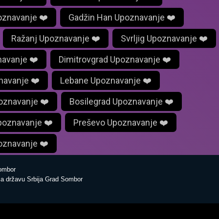
oznavanje ❤️
Gadžin Han Upoznavanje ❤️
Ražanj Upoznavanje ❤️
Svrljig Upoznavanje ❤️
navanje ❤️
Dimitrovgrad Upoznavanje ❤️
navanje ❤️
Lebane Upoznavanje ❤️
oznavanje ❤️
Bosilegrad Upoznavanje ❤️
poznavanje ❤️
Preševo Upoznavanje ❤️
oznavanje ❤️
ombor
za državu Srbija Grad Sombor