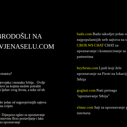
avjenaselu.com
badu.com
Badu takodjer jedan o
BRODOŠLI NA
najpopularnijih web sajtova na s
VJENASELU.COM
CBOX.WS CHAT
CHAT za
upoznavanje i komuniciranje sa
partnerima
heyfiesta.com
Ljudi koji žele
upoznavanje na Fiesti na lokacij
stranica?
Srbija
evojaka i momaka Srbija... Ovdje
jtovi na kojima možete potražiti
i ljubav svog života, a neke od tih
goglasi.com
Prati pretragu
"upoznavanje Srbija"
er jedan od najposjećenijih sajtova
na svijetu
elmaz.com
Sajt za upoznavanje 
interneta
e:
Dijaspora oglasi za upoznavanje
domovinu Brzo postavljanje i laka
 za upoznavanje