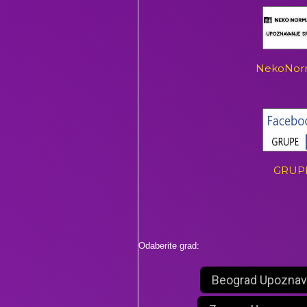
NekoNor
GRUP
Odaberite grad:
Beograd Upoznav