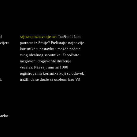
d
sajtzaupoznavanje.net
Tražite li žene
vijetu
partnera iz Srbije? Prelistajte najnovije
korisnike u nastavku i možda nađete
svog idealnog saputnika. Započnite
razgovor i dogovorite druženje
večeras. Naš sajt ima na 1000
registrovanih korisnika koji su oduvek
i:
tražili da se druže sa osobom kao Vi!
preko