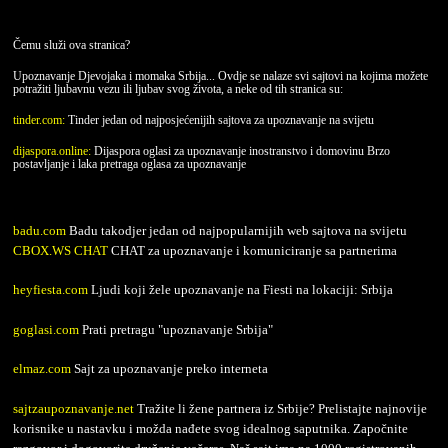
Čemu služi ova stranica?
Upoznavanje Djevojaka i momaka Srbija... Ovdje se nalaze svi sajtovi na kojima možete
potražiti ljubavnu vezu ili ljubav svog života, a neke od tih stranica su:
tinder.com:
Tinder jedan od najposjećenijih sajtova za upoznavanje na svijetu
dijaspora.online:
Dijaspora oglasi za upoznavanje inostranstvo i domovinu Brzo
postavljanje i laka pretraga oglasa za upoznavanje
badu.com
Badu takodjer jedan od najpopularnijih web sajtova na svijetu
CBOX.WS CHAT
CHAT za upoznavanje i komuniciranje sa partnerima
heyfiesta.com
Ljudi koji žele upoznavanje na Fiesti na lokaciji: Srbija
goglasi.com
Prati pretragu "upoznavanje Srbija"
elmaz.com
Sajt za upoznavanje preko interneta
sajtzaupoznavanje.net
Tražite li žene partnera iz Srbije? Prelistajte najnovije
korisnike u nastavku i možda nađete svog idealnog saputnika. Započnite