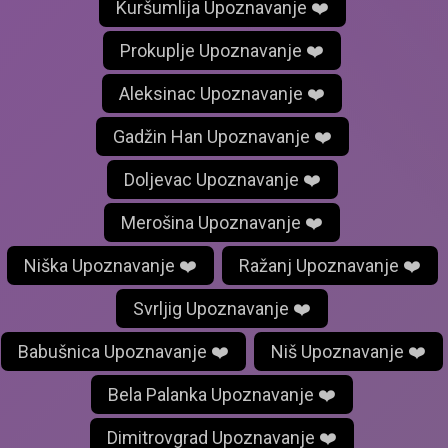
Kuršumlija Upoznavanje ❤️
Prokuplje Upoznavanje ❤️
Aleksinac Upoznavanje ❤️
Gadžin Han Upoznavanje ❤️
Doljevac Upoznavanje ❤️
Merošina Upoznavanje ❤️
Niška Upoznavanje ❤️
Ražanj Upoznavanje ❤️
Svrljig Upoznavanje ❤️
Babušnica Upoznavanje ❤️
Niš Upoznavanje ❤️
Bela Palanka Upoznavanje ❤️
Dimitrovgrad Upoznavanje ❤️