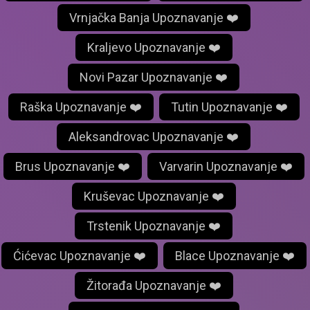
Vrnjačka Banja Upoznavanje ❤️
Kraljevo Upoznavanje ❤️
Novi Pazar Upoznavanje ❤️
Raška Upoznavanje ❤️
Tutin Upoznavanje ❤️
Aleksandrovac Upoznavanje ❤️
Brus Upoznavanje ❤️
Varvarin Upoznavanje ❤️
Kruševac Upoznavanje ❤️
Trstenik Upoznavanje ❤️
Ćićevac Upoznavanje ❤️
Blace Upoznavanje ❤️
Žitorađa Upoznavanje ❤️