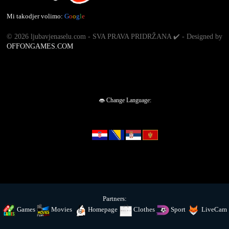
Mi takodjer volimo:
G
o
o
g
l
e
©
2026 ljubavjenaselu.com - SVA PRAVA PRIDRŽANA ✔️ - Designed by
OFFONGAMES.COM
👄 Change Language:
Partners:
Games
Movies
Homepage
Clothes
Sport
LiveCam