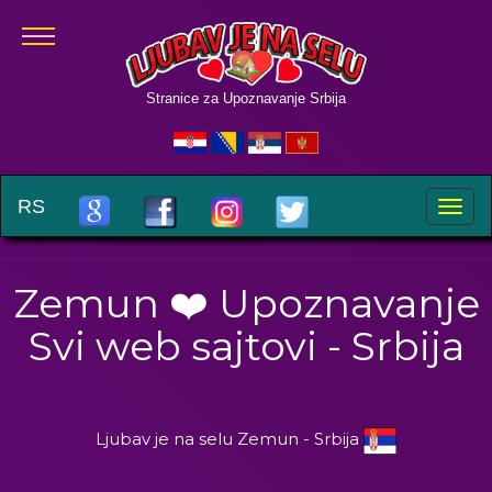
Stranice za Upoznavanje Srbija
RS
Toggle
naviga
Zemun ❤️ Upoznavanje
Svi web sajtovi - Srbija
Ljubav je na selu Zemun - Srbija