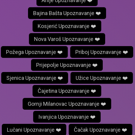
Arilje Upoznavanje ❤️
Bajina Bašta Upoznavanje ❤️
Kosjerić Upoznavanje ❤️
Nova Varoš Upoznavanje ❤️
Požega Upoznavanje ❤️
Priboj Upoznavanje ❤️
Prijepolje Upoznavanje ❤️
Sjenica Upoznavanje ❤️
Užice Upoznavanje ❤️
Čajetina Upoznavanje ❤️
Gornji Milanovac Upoznavanje ❤️
Ivanjica Upoznavanje ❤️
Lučani Upoznavanje ❤️
Čačak Upoznavanje ❤️