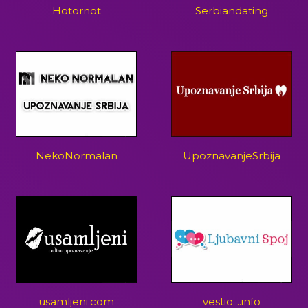
Hotornot
Serbiandating
NekoNormalan
UpoznavanjeSrbija
usamljeni.com
vestio....info