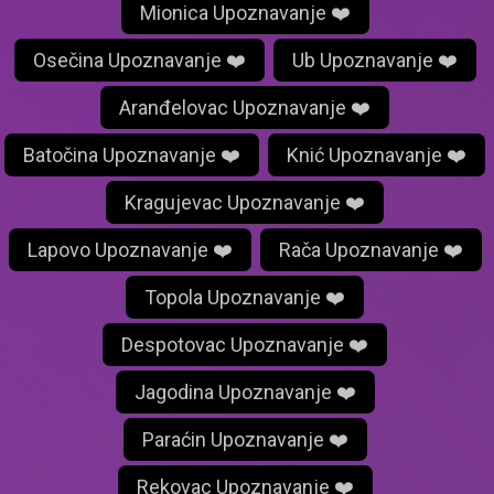
Mionica Upoznavanje ❤️
Osečina Upoznavanje ❤️
Ub Upoznavanje ❤️
Aranđelovac Upoznavanje ❤️
Batočina Upoznavanje ❤️
Knić Upoznavanje ❤️
Kragujevac Upoznavanje ❤️
Lapovo Upoznavanje ❤️
Rača Upoznavanje ❤️
Topola Upoznavanje ❤️
Despotovac Upoznavanje ❤️
Jagodina Upoznavanje ❤️
Paraćin Upoznavanje ❤️
Rekovac Upoznavanje ❤️