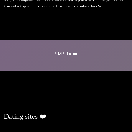
razgovor i dogovorite druženje večeras. Naš sajt ima na 1000 registrovanih
korisnika koji su oduvek tražili da se druže sa osobom kao Vi!
SRBIJA ❤️
ljubavjenaselu.com
Dating sites ❤️