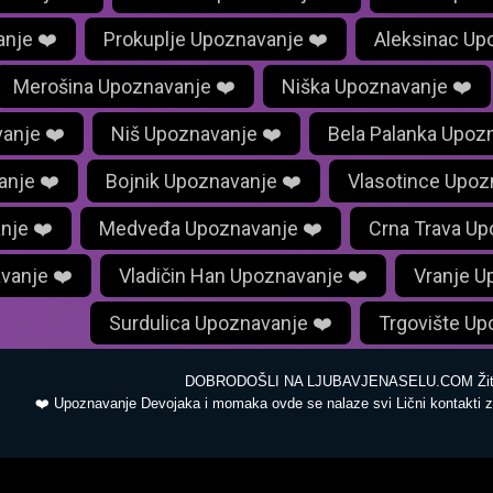
anje ❤️
Prokuplje Upoznavanje ❤️
Aleksinac Up
Merošina Upoznavanje ❤️
Niška Upoznavanje ❤️
anje ❤️
Niš Upoznavanje ❤️
Bela Palanka Upoz
anje ❤️
Bojnik Upoznavanje ❤️
Vlasotince Upoz
nje ❤️
Medveđa Upoznavanje ❤️
Crna Trava Up
vanje ❤️
Vladičin Han Upoznavanje ❤️
Vranje U
Surdulica Upoznavanje ❤️
Trgovište Up
DOBRODOŠLI NA LJUBAVJENASELU.COM Žit
❤️ Upoznavanje Devojaka i momaka ovde se nalaze svi Lični kontakti z