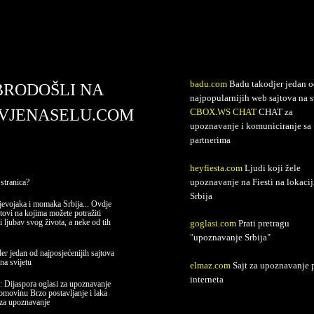
avjenaselu.com
badu.com
Badu takodjer jedan o
BRODOŠLI NA
najpopularnijih web sajtova na s
VJENASELU.COM
CBOX.WS CHAT
CHAT za
upoznavanje i komuniciranje sa
partnerima
heyfiesta.com
Ljudi koji žele
upoznavanje na Fiesti na lokacij
stranica?
Srbija
evojaka i momaka Srbija... Ovdje
jtovi na kojima možete potražiti
i ljubav svog života, a neke od tih
goglasi.com
Prati pretragu
"upoznavanje Srbija"
er jedan od najposjećenijih sajtova
na svijetu
elmaz.com
Sajt za upoznavanje 
interneta
e:
Dijaspora oglasi za upoznavanje
domovinu Brzo postavljanje i laka
 za upoznavanje