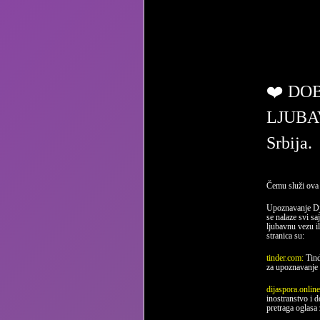
ljub
❤️ DO
LJUBA
Srbija.
Čemu služi ova 
Upoznavanje Dj
se nalaze svi sa
ljubavnu vezu il
stranica su:
tinder.com:
Tind
za upoznavanje 
dijaspora.onlin
inostranstvo i 
pretraga oglasa