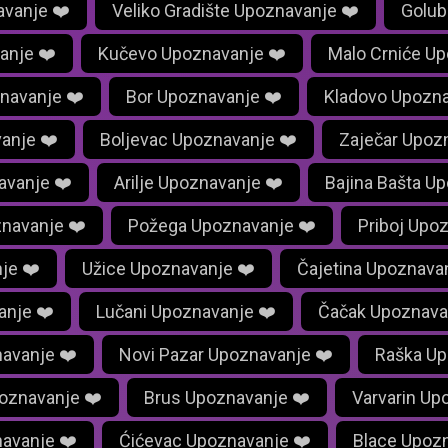
vanje ❤️
Veliko Gradište Upoznavanje ❤️
Golub
anje ❤️
Kučevo Upoznavanje ❤️
Malo Crniće Up
navanje ❤️
Bor Upoznavanje ❤️
Kladovo Upozna
anje ❤️
Boljevac Upoznavanje ❤️
Zaječar Upoz
avanje ❤️
Arilje Upoznavanje ❤️
Bajina Bašta U
navanje ❤️
Požega Upoznavanje ❤️
Priboj Upo
je ❤️
Užice Upoznavanje ❤️
Čajetina Upoznava
anje ❤️
Lučani Upoznavanje ❤️
Čačak Upoznava
navanje ❤️
Novi Pazar Upoznavanje ❤️
Raška Up
oznavanje ❤️
Brus Upoznavanje ❤️
Varvarin Up
navanje ❤️
Ćićevac Upoznavanje ❤️
Blace Upozn