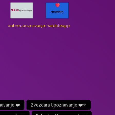
onlineupoznavanje
chatdateapp
navanje ❤️
Zvezdara Upoznavanje ❤️⭐