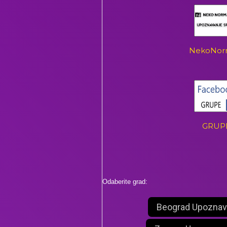
NekoNor
GRUP
Odaberite grad:
Beograd Upoznav