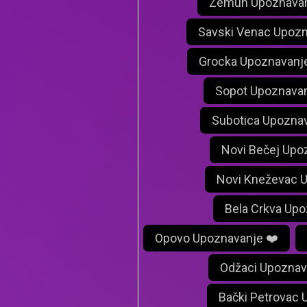
Zemun Upoznavan
Savski Venac Upozn
Grocka Upoznavanj
Sopot Upoznavan
Subotica Upoznav
Novi Bečej Upo
Novi Kneževac 
Bela Crkva Upo
Opovo Upoznavanje ❤️
Odžaci Upoznav
Bački Petrovac 