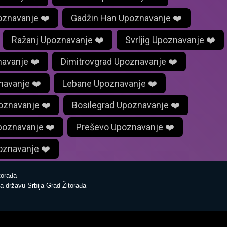
oznavanje ❤️
Gadžin Han Upoznavanje ❤️
Ražanj Upoznavanje ❤️
Svrljig Upoznavanje ❤️
navanje ❤️
Dimitrovgrad Upoznavanje ❤️
navanje ❤️
Lebane Upoznavanje ❤️
oznavanje ❤️
Bosilegrad Upoznavanje ❤️
poznavanje ❤️
Preševo Upoznavanje ❤️
oznavanje ❤️
orađa
a državu Srbija Grad Žitorađa