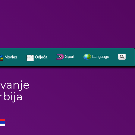
Sport
Language
Movies
Odjeća
avanje
rbija