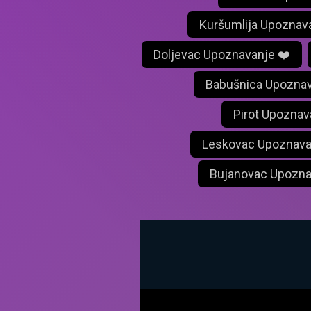
Kuršumlija Upoznav
Doljevac Upoznavanje ❤️
Babušnica Upoznav
Pirot Upoznav
Leskovac Upoznava
Bujanovac Upozna