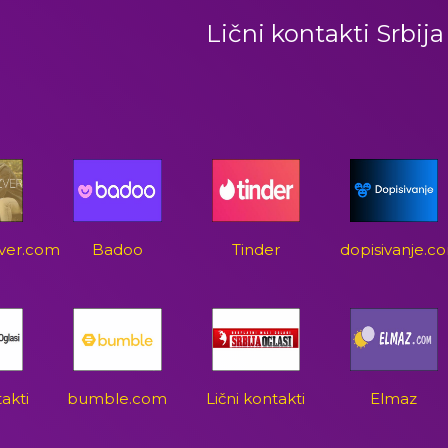
Lični kontakti Srbija
zver.com
Badoo
Tinder
dopisivanje.c
takti
bumble.com
Lični kontakti
Elmaz