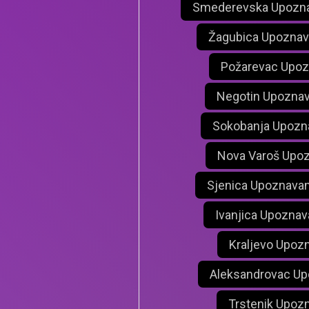
Smederevska Upozna
Žagubica Upoznav
Požarevac Upoz
Negotin Upoznav
Sokobanja Upozn
Nova Varoš Upoz
Sjenica Upoznavan
Ivanjica Upoznav
Kraljevo Upoz
Aleksandrovac Up
Trstenik Upoz