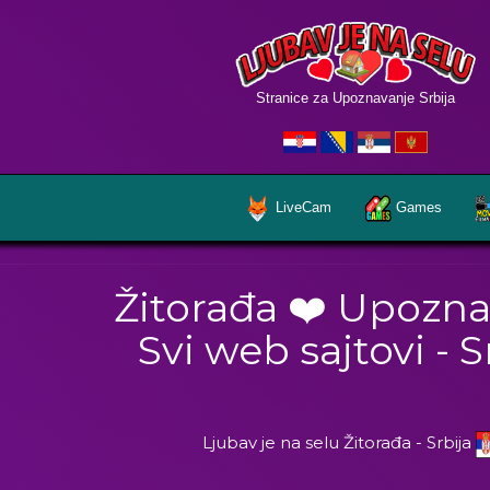
Stranice za Upoznavanje Srbija
LiveCam
Games
Žitorađa ❤️ Upozn
Svi web sajtovi - S
Ljubav je na selu Žitorađa - Srbija