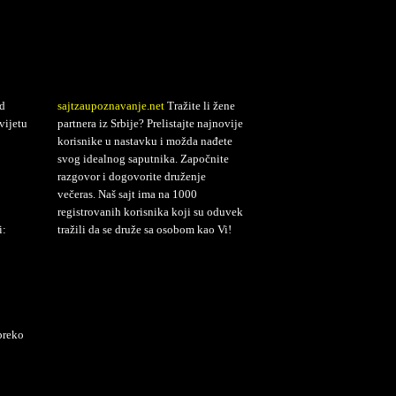
d
sajtzaupoznavanje.net
Tražite li žene
vijetu
partnera iz Srbije? Prelistajte najnovije
korisnike u nastavku i možda nađete
svog idealnog saputnika. Započnite
razgovor i dogovorite druženje
večeras. Naš sajt ima na 1000
registrovanih korisnika koji su oduvek
i:
tražili da se druže sa osobom kao Vi!
preko