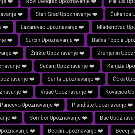
je ❤️
Novi Beograd Upoznavanje ❤️
Palilula U
avanje ❤️
Stari Grad Upoznavanje ❤️
Čukarica 
e ❤️
Lazarevac Upoznavanje ❤️
Mladenovac Upo
je ❤️
Surčin Upoznavanje ❤️
Bačka Topola Upo
anje ❤️
Žitište Upoznavanje ❤️
Zrenjanin Upoz
znavanje ❤️
Sečanj Upoznavanje ❤️
Kanjiža Up
Upoznavanje ❤️
Senta Upoznavanje ❤️
Čoka Upo
znavanje ❤️
Vršac Upoznavanje ❤️
Kovačica Up
Pančevo Upoznavanje ❤️
Plandište Upoznavanje ❤️
anje ❤️
Sombor Upoznavanje ❤️
Bač Upoznavan
Upoznavanje ❤️
Beočin Upoznavanje ❤️
Bečej U