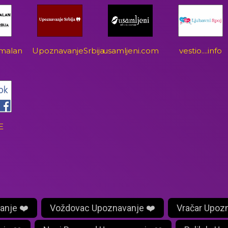
malan
UpoznavanjeSrbija
usamljeni.com
vestio....info
E
anje ❤️
Voždovac Upoznavanje ❤️
Vračar Upoz