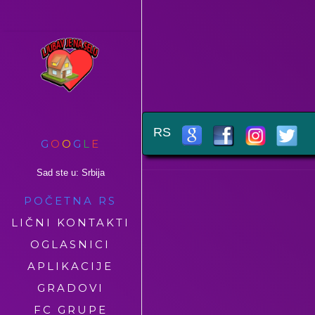
RS
G
O
O
G
L
E
Sad ste u: Srbija
POČETNA RS
LIČNI KONTAKTI
OGLASNICI
APLIKACIJE
GRADOVI
FC GRUPE