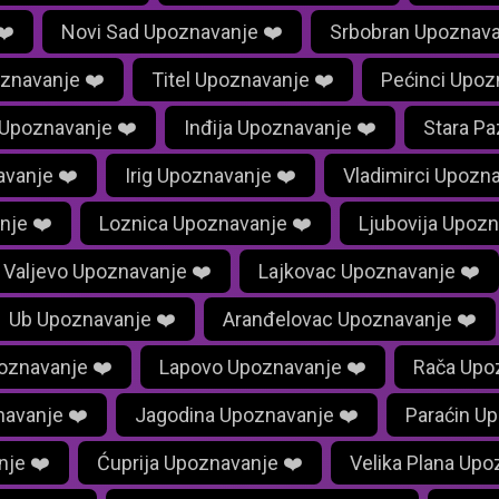
❤️
Novi Sad Upoznavanje ❤️
Srbobran Upoznava
znavanje ❤️
Titel Upoznavanje ❤️
Pećinci Upoz
 Upoznavanje ❤️
Inđija Upoznavanje ❤️
Stara P
avanje ❤️
Irig Upoznavanje ❤️
Vladimirci Upozn
nje ❤️
Loznica Upoznavanje ❤️
Ljubovija Upozn
Valjevo Upoznavanje ❤️
Lajkovac Upoznavanje ❤️
Ub Upoznavanje ❤️
Aranđelovac Upoznavanje ❤️
oznavanje ❤️
Lapovo Upoznavanje ❤️
Rača Upo
avanje ❤️
Jagodina Upoznavanje ❤️
Paraćin U
nje ❤️
Ćuprija Upoznavanje ❤️
Velika Plana Upo