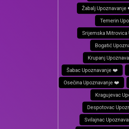
Žabalj Upoznavanje 
Temerin Upo
Srijemska Mitrovica
Bogatić Upozn
Krupanj Upoznava
Šabac Upoznavanje ❤️
Osečina Upoznavanje ❤️
Kragujevac Up
Despotovac Upozn
Svilajnac Upoznava